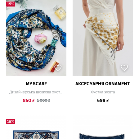
15%
MY SCARF
АКСЕСУАРНЯ ОRNAMENT
Дизайнерська шовкова хустка My Scarf "Квіткова палітра" 90 на 90 см
Хустка жовта
850 ₴
699 ₴
1 000 ₴
15%