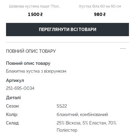
Шовкова хустина паше "Поле Безмежна блакить", 30 х 30 см
Хустка біла 60 на 60 см
1 500 ₴
980 ₴
ПЕРЕГЛЯНУТИ ВСІ ТОВАРИ
ПОВНИЙ ОПИС ТОВАРУ
Повний опис товару
Блакитна хустка з візерунком
Артикул
251-695-0034
Деталі
Сезон:
SS22
Колір:
блакитний, комбінований
Склад:
25% Віскоза, 5% Еластан, 70%
Поліестер