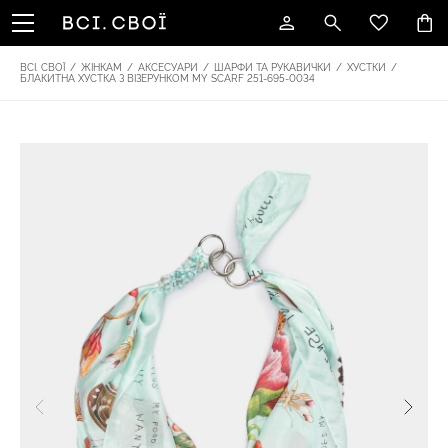
ВСІ. СВОЇ
/
ЖІНКАМ
/
АКСЕСУАРИ
/
ШАРФИ ТА РУКАВИЧКИ
/
ХУСТКИ
/
БЛАКИТНА ХУСТКА З ВІЗЕРУНКОМ MY SCARF 251-695-0034