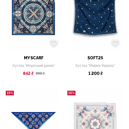
MY SCARF
SOFT25
Хустка "Морозний ранок"
Хустка "Мирна Україна"
842 ₴
1 200 ₴
990 ₴
15%
15%