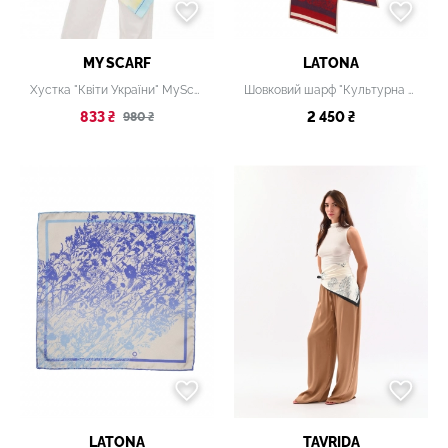
MY SCARF
LATONA
Хустка "Квіти України" MyScarf 90 на 90 см
Шовковий шарф "Культурна спадщита. Вибійка" Cherry, 15х140 см
833 ₴
2 450 ₴
980 ₴
LATONA
TAVRIDA