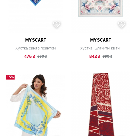
MY SCARF
MY SCARF
Хустка синя з принтом
Хустка "Блакитні квіти"
476 ₴
842 ₴
560 ₴
990 ₴
15%