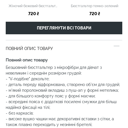
Жіночий бежевий бюстгальтер
Бюстгальтер темно-зелений
720 ₴
720 ₴
ПЕРЕГЛЯНУТИ ВСІ ТОВАРИ
ПОВНИЙ ОПИС ТОВАРУ
Повний опис товару
Безшовний бюстгальтер з мікрофібри для дівчат з
невеликим і середнім розміром грудей:
- "V-подібне" декольте;
- деталь переду відформована, створено об'єм для грудей;
- м'який поролоновий вкладиш з пуш-ап у формі метелика;
- для більшого комфорту пояс у формі маєчки;
- всередині пояса є додаткові посилені смужки для більш
надійної фіксації на тілі;
- без каркасів;
- високе вушко чашки має декоративні вставки з сітки, а
також плавно переходить у незнімні бретелі;