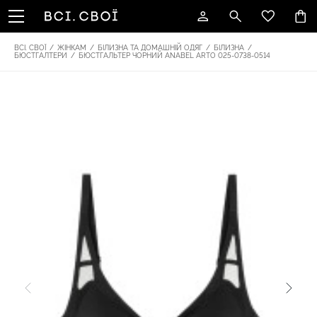
ВСІ. СВОЇ
/
ЖІНКАМ
/
БІЛИЗНА ТА ДОМАШНІЙ ОДЯГ
/
БІЛИЗНА
/
БЮСТГАЛТЕРИ
/
БЮСТГАЛЬТЕР ЧОРНИЙ ANABEL ARTO 025-0738-0514