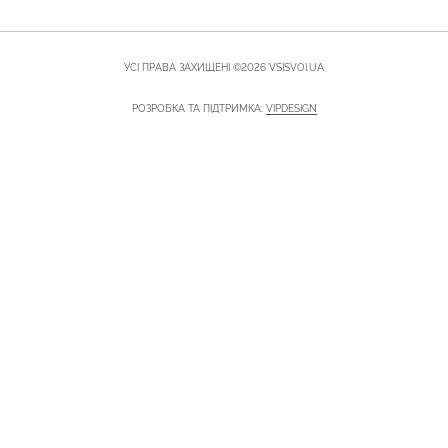
УСІ ПРАВА ЗАХИЩЕНІ ©2026 VSISVOI.UA
РОЗРОБКА ТА ПІДТРИМКА:
VIPDESIGN