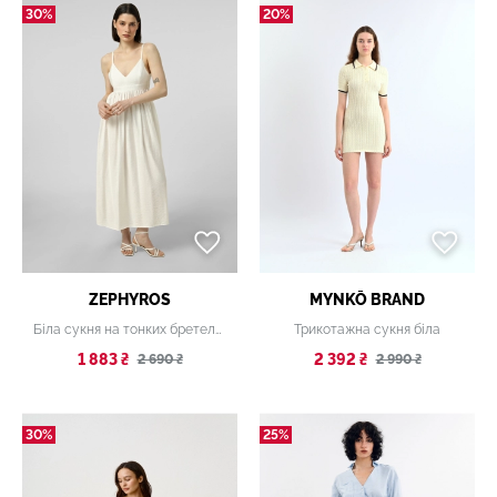
30%
20%
ZEPHYROS
MYNKŌ BRAND
Біла сукня на тонких бретелях
Трикотажна сукня біла
1 883 ₴
2 392 ₴
2 690 ₴
2 990 ₴
30%
25%