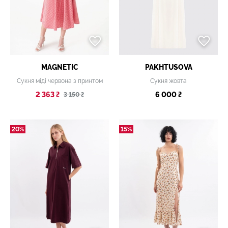
MAGNETIC
PAKHTUSOVA
Сукня міді червона з принтом
Сукня жовта
2 363 ₴
6 000 ₴
3 150 ₴
20%
15%