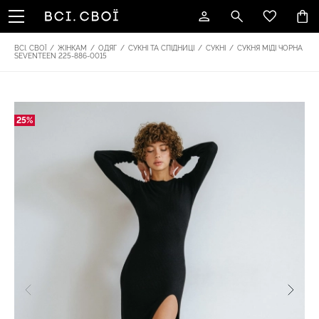
ВСІ. СВОЇ
/
ЖІНКАМ
/
ОДЯГ
/
СУКНІ ТА СПІДНИЦІ
/
СУКНІ
/
СУКНЯ МІДІ ЧОРНА
SEVENTEEN 225-886-0015
25%