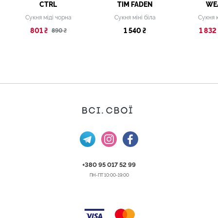
CTRL
TIM FADEN
WE
Сукня міді чорна
Сукня міні біла
Сукня 
801 ₴
1 540 ₴
1 832 
890 ₴
+380 95 017 52 99
ПН-ПТ 10:00-19:00