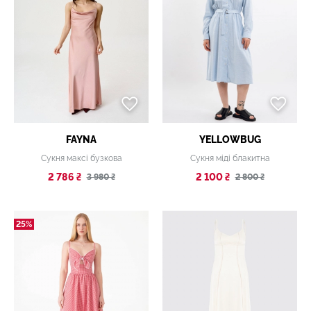
FAYNA
YELLOWBUG
Сукня максі бузкова
Сукня міді блакитна
2 786 ₴
2 100 ₴
3 980 ₴
2 800 ₴
25%