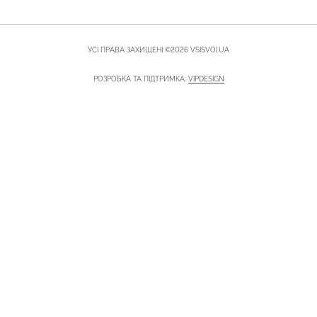
УСІ ПРАВА ЗАХИЩЕНІ ©2026 VSISVOI.UA
РОЗРОБКА ТА ПІДТРИМКА:
VIPDESIGN