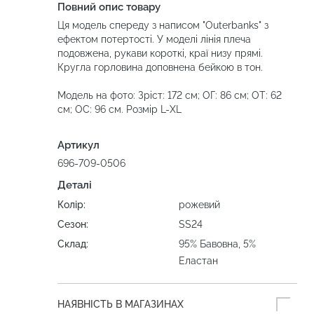
Повний опис товару
Ця модель спереду з написом "Outerbanks" з
ефектом потертості. У моделі лінія плеча
подовжена, рукави короткі, краї низу прямі.
Кругла горловина доповнена бейкою в тон.
Модель на фото: Зріст: 172 см; ОГ: 86 см; ОТ: 62
см; ОС: 96 см. Розмір L-XL
Артикул
696-709-0506
Деталі
Колір:
рожевий
Сезон:
SS24
Склад:
95% Бавовна, 5%
Еластан
НАЯВНІСТЬ В МАГАЗИНАХ