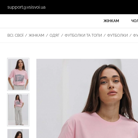
support@vsisvoi.ua
ЖІНКАМ
ЧО
ВСІ. СВОЇ
/
ЖІНКАМ
/
ОДЯГ
/
ФУТБОЛКИ ТА ТОПИ
/
ФУТБОЛКИ
/
ФУ