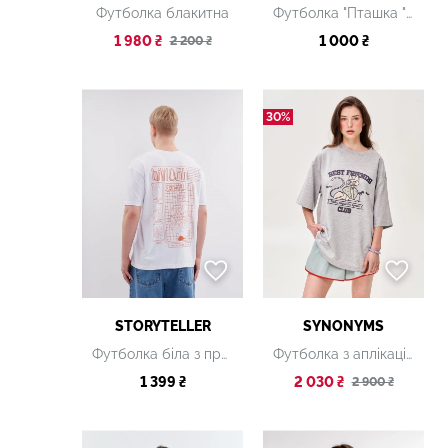
Футболка блакитна
Футболка "Пташка "Нахіба" чорна
1 980 ₴
1 000 ₴
2 200 ₴
30%
STORYTELLER
SYNONYMS
Футболка біла з принтом
Футболка з аплікацією "Best Friend's Club" кіт тусовщик
1 399 ₴
2 030 ₴
2 900 ₴