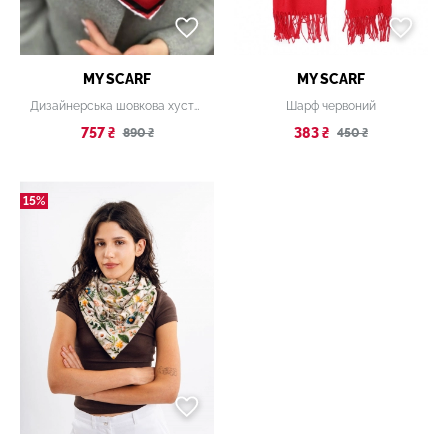
MY SCARF
MY SCARF
Дизайнерська шовкова хустка My Scarf «Червоне то любов»
Шарф червоний
757 ₴
383 ₴
890 ₴
450 ₴
15%