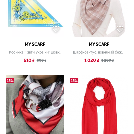
MY SCARF
MY SCARF
Косинка "Квіти України" шовкова
Шарф-бактус, вовняний бежевий "Единбург"
510 ₴
1 020 ₴
600 ₴
1 200 ₴
15%
15%