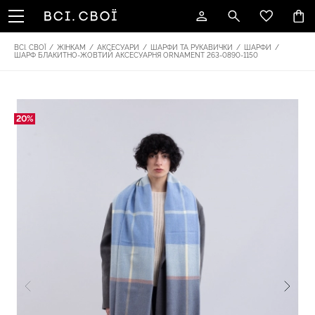
ВСІ. СВОЇ
/
ЖІНКАМ
/
АКСЕСУАРИ
/
ШАРФИ ТА РУКАВИЧКИ
/
ШАРФИ
/
ШАРФ БЛАКИТНО-ЖОВТИЙ АКСЕСУАРНЯ ОRNAMENT 263-0890-1150
20%