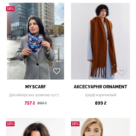
15%
MY SCARF
АКСЕСУАРНЯ ОRNAMENT
Дизайнерська шовкова хустка My Scarf "Чарівний сад" 90 на 90 см
Шарф коричневий
757 ₴
899 ₴
890 ₴
15%
15%