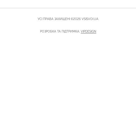
УСІ ПРАВА ЗАХИЩЕНІ ©2026 VSISVOI.UA
РОЗРОБКА ТА ПІДТРИМКА:
VIPDESIGN