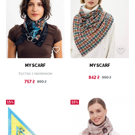
MY SCARF
MY SCARF
Хустка з малюнком
842 ₴
990 ₴
757 ₴
890 ₴
15%
15%