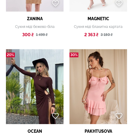
ZANINA
MAGNETIC
Сукня міді бежево-біла
Сукня міді блакитна картата
300 ₴
2 363 ₴
1 499 ₴
3 150 ₴
20%
30%
OCEAN
PAKHTUSOVA