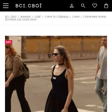
ВСІ. СВОЇ
/
ЖІНКАМ
/
ОДЯГ
/
СУКНІ ТА СПІДНИЦІ
/
СУКНІ
/
СУКНЯ МІНІ ЧОРНА
BOORIVA 225-0029-0604
10%