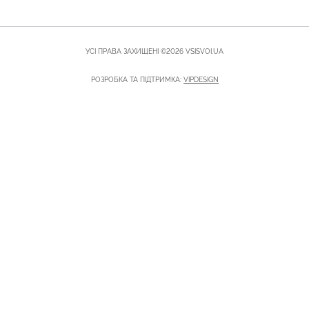
УСІ ПРАВА ЗАХИЩЕНІ ©2026 VSISVOI.UA
РОЗРОБКА ТА ПІДТРИМКА:
VIPDESIGN