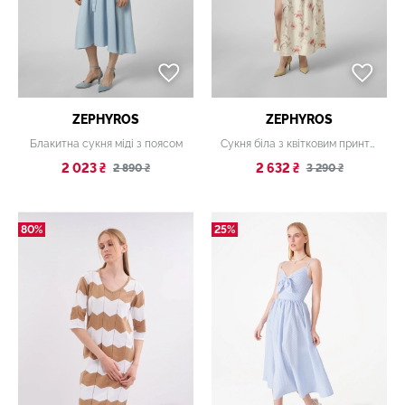
ZEPHYROS
ZEPHYROS
Блакитна сукня міді з поясом
Сукня біла з квітковим принтом
2 023 ₴
2 632 ₴
2 890 ₴
3 290 ₴
80%
25%