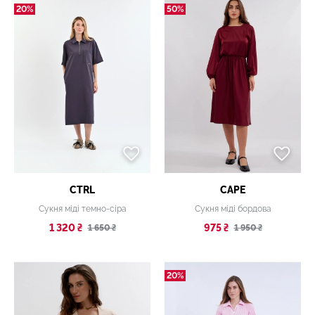
20%
50%
CTRL
CAPE
Сукня міді темно-сіра
Сукня міді бордова
1 320 ₴
975 ₴
1 650 ₴
1 950 ₴
20%