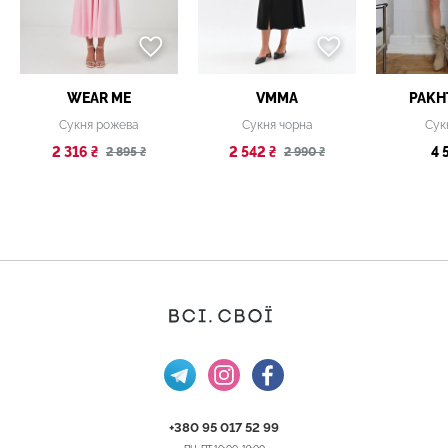
WEAR ME
VMMA
PAKH
Сукня рожева
Сукня чорна
Сук
2 316 ₴
2 542 ₴
4 
2 895 ₴
2 990 ₴
+380 95 017 52 99