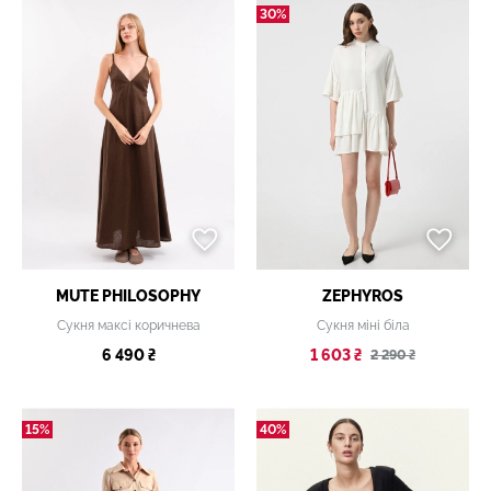
30%
MUTE PHILOSOPHY
ZEPHYROS
Сукня максі коричнева
Сукня міні біла
6 490 ₴
1 603 ₴
2 290 ₴
15%
40%