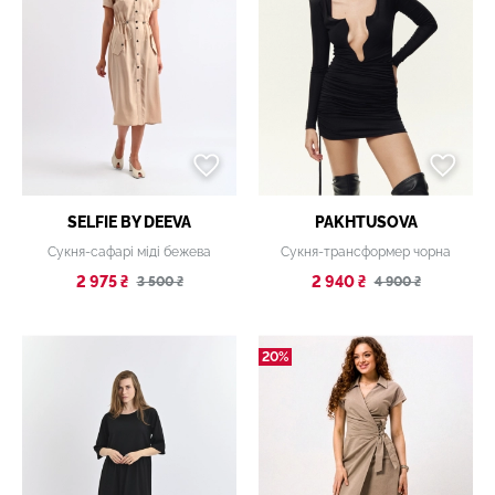
SELFIE BY DEEVA
PAKHTUSOVA
Сукня-сафарі міді бежева
Сукня-трансформер чорна
2 975 ₴
2 940 ₴
3 500 ₴
4 900 ₴
20%