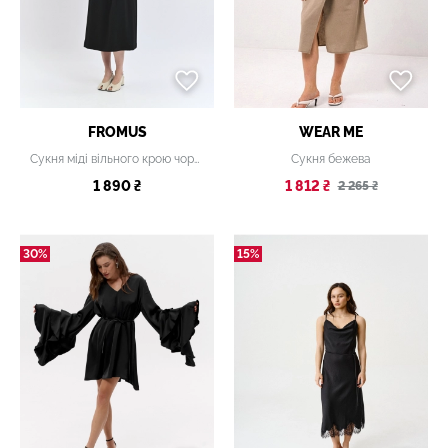
FROMUS
WEAR ME
Сукня міді вільного крою чорна
Сукня бежева
1 890 ₴
1 812 ₴
2 265 ₴
30%
15%