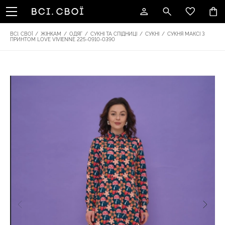
ВСІ. СВОЇ
/
ЖІНКАМ
/
ОДЯГ
/
СУКНІ ТА СПІДНИЦІ
/
СУКНІ
/
СУКНЯ МАКСІ З
ПРИНТОМ LOVE VIVIENNE 225-0910-0390