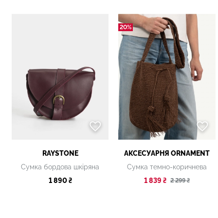
20%
RAYSTONE
АКСЕСУАРНЯ ОRNAMENT
Сумка бордова шкіряна
Сумка темно-коричнева
1 890 ₴
1 839 ₴
2 299 ₴