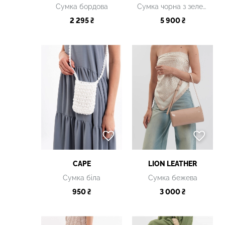
Сумка бордова
Сумка чорна з зеленою накладною кишенею
2 295 ₴
5 900 ₴
CAPE
LION LEATHER
Сумка біла
Сумка бежева
950 ₴
3 000 ₴