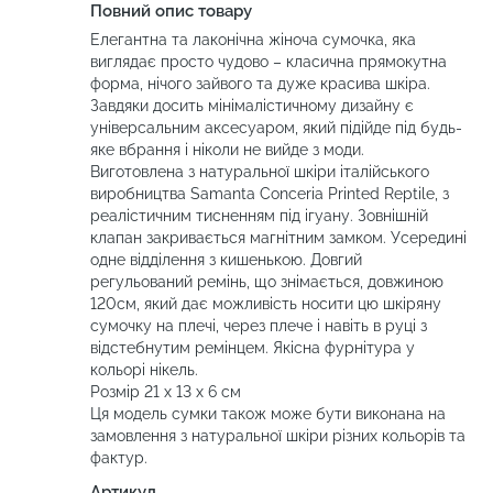
Повний опис товару
Елегантна та лаконічна жіноча сумочка, яка
виглядає просто чудово – класична прямокутна
форма, нічого зайвого та дуже красива шкіра.
Завдяки досить мінімалістичному дизайну є
універсальним аксесуаром, який підійде під будь-
яке вбрання і ніколи не вийде з моди.
Виготовлена з натуральної шкіри італійського
виробництва Samanta Conceria Printed Reptile, з
реалістичним тисненням під ігуану. Зовнішній
клапан закривається магнітним замком. Усередині
одне відділення з кишенькою. Довгий
регульований ремінь, що знімається, довжиною
120см, який дає можливість носити цю шкіряну
сумочку на плечі, через плече і навіть в руці з
відстебнутим ремінцем. Якісна фурнітура у
кольорі нікель.
Розмір 21 х 13 х 6 см
Ця модель сумки також може бути виконана на
замовлення з натуральної шкіри різних кольорів та
фактур.
Артикул