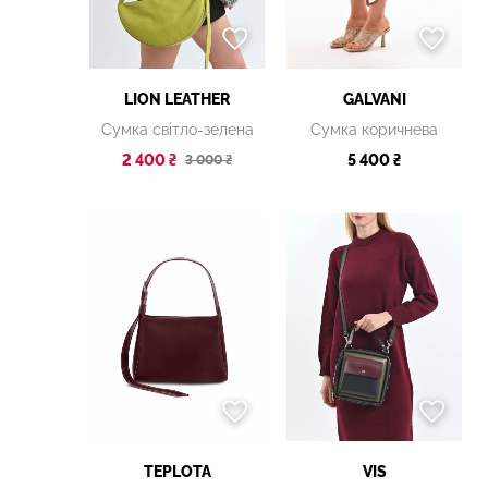
LION LEATHER
GALVANI
Сумка світло-зелена
Сумка коричнева
2 400 ₴
5 400 ₴
3 000 ₴
TEPLOTA
VIS