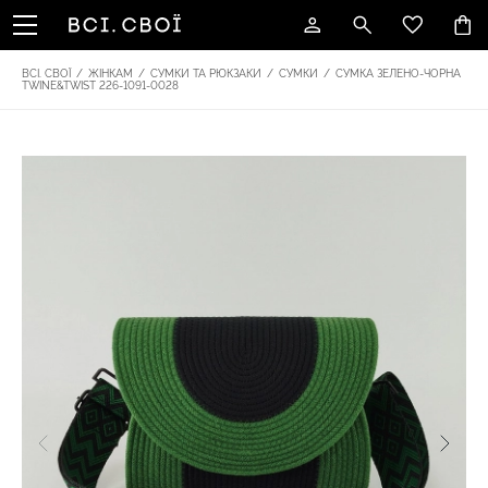
ВСІ. СВОЇ
/
ЖІНКАМ
/
СУМКИ ТА РЮКЗАКИ
/
СУМКИ
/
СУМКА ЗЕЛЕНО-ЧОРНА
TWINE&TWIST 226-1091-0028