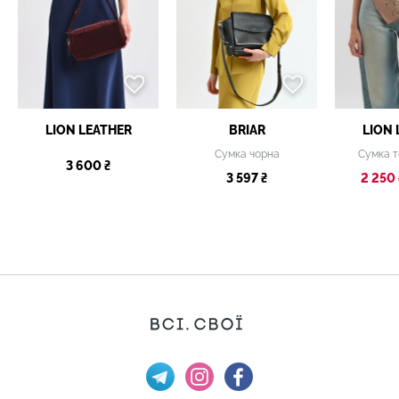
LION LEATHER
BRIAR
LION 
Сумка чорна
Сумка 
3 600 ₴
3 597 ₴
2 250 