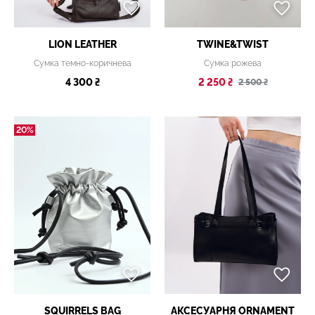
LION LEATHER
TWINE&TWIST
Сумка темно-коричнева
Сумка рожева
4 300 ₴
2 250 ₴
2 500 ₴
20%
SQUIRRELS BAG
АКСЕСУАРНЯ ОRNAMENT