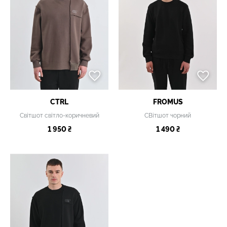
CTRL
FROMUS
Світшот світло-коричневий
СВітшот чорний
1 950 ₴
1 490 ₴