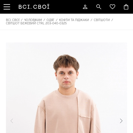
ВСІ. СВОЇ
/
ЧОЛОВІКАМ
/
ОДЯГ
/
КОФТИ ТА ПІДЖАКИ
/
СВІТШОТИ
/
СВІТШОТ БЕЖЕВИЙ CTRL 203-040-0325