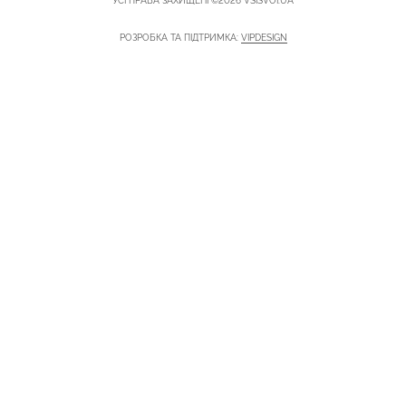
УСІ ПРАВА ЗАХИЩЕНІ ©2026 VSISVOI.UA
РОЗРОБКА ТА ПІДТРИМКА:
VIPDESIGN