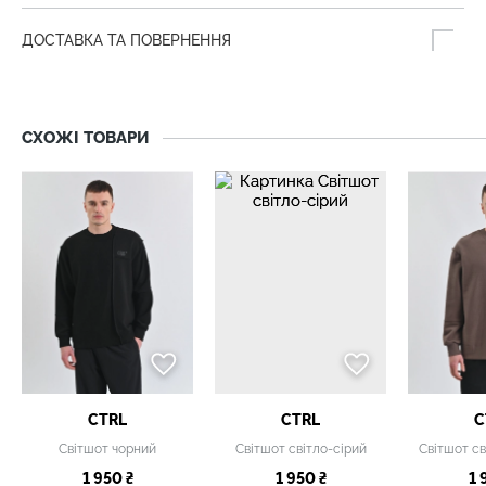
ДОСТАВКА ТА ПОВЕРНЕННЯ
СХОЖІ ТОВАРИ
CTRL
CTRL
C
Світшот чорний
Світшот світло-сірий
1 950 ₴
1 950 ₴
1 