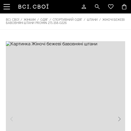
ВСІ. СВОЇ
/
ЖІНКАМ
/
ОДЯГ
/
СПОРТИВНИЙ ОДЯГ
/
ШТАНИ
/
ЖІНОЧІ БЕЖЕВІ
БАВОВНЯНІ ШТАНИ PROMIN 271-158-0226