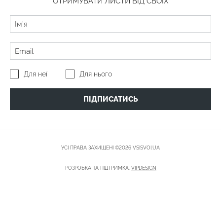
ОТРИМУВАТИ ЛИСТИ ВІД СВОЇХ
Для неї
Для нього
ПІДПИСАТИСЬ
УСІ ПРАВА ЗАХИЩЕНІ ©2026 VSISVOI.UA
РОЗРОБКА ТА ПІДТРИМКА:
VIPDESIGN