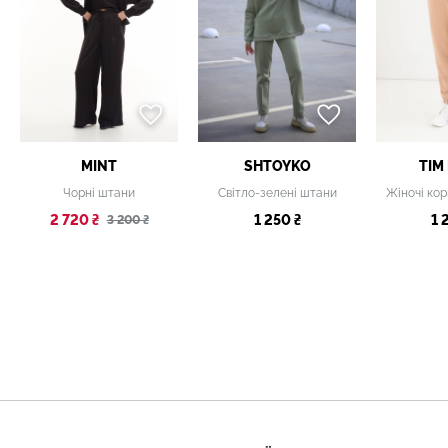
MINT
SHTOYKO
TIM
Чорні штани
Світло-зелені штани
2 720 ₴
1 250 ₴
1 
3 200 ₴