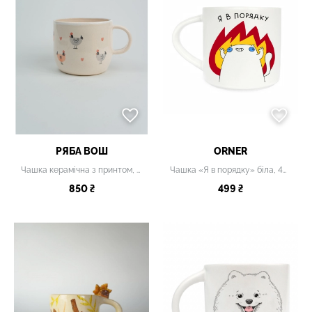
РЯБА ВОШ
ORNER
Чашка керамічна з принтом, 400 мл
Чашка «Я в порядку» біла, 400 мл
850 ₴
499 ₴