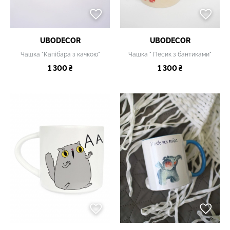
UBODECOR
UBODECOR
Чашка "Капібара з качкою"
Чашка " Песик з бантиками"
1 300 ₴
1 300 ₴