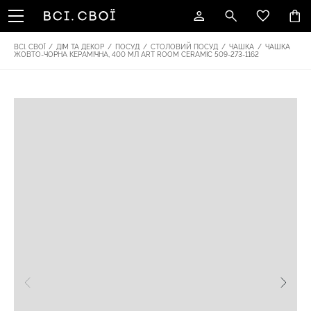
ВСІ. СВОЇ
/
ДІМ ТА ДЕКОР
/
ПОСУД
/
СТОЛОВИЙ ПОСУД
/
ЧАШКА
/
ЧАШКА
ЖОВТО-ЧОРНА КЕРАМІЧНА, 400 МЛ ART ROOM CERAMIC 509-273-1162