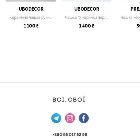
UBODECOR
UBODECOR
РЯБ
Керамічна чашка ручної роботи "Коргі, що виринає зі снігу"
Чашка "Хмаринки перламутр"
1 100 ₴
1 400 ₴
5
+380 95 017 52 99