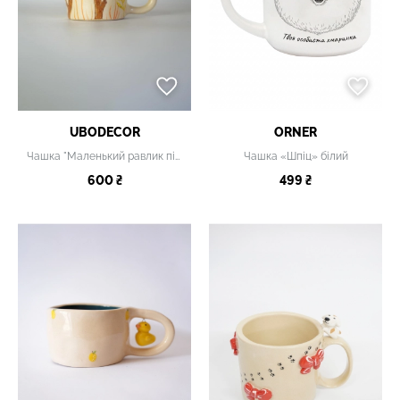
UBODECOR
ORNER
Чашка "Маленький равлик під листочком"
Чашка «Шпіц» білий
600 ₴
499 ₴