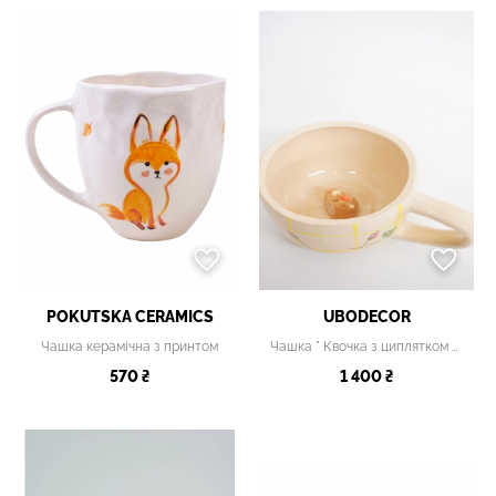
POKUTSKA CERAMICS
UBODECOR
Чашка керамічна з принтом
Чашка " Квочка з циплятком в конюшині"
570 ₴
1 400 ₴