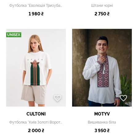
Футболка "Еволюція Тризуба" чорна
Штани чорні
1 980 ₴
2 750 ₴
UNISEX
CULTONI
MOTYV
Футболка "Київ Золоті Ворота" біла
Вишиванка біла
2 000 ₴
3 950 ₴