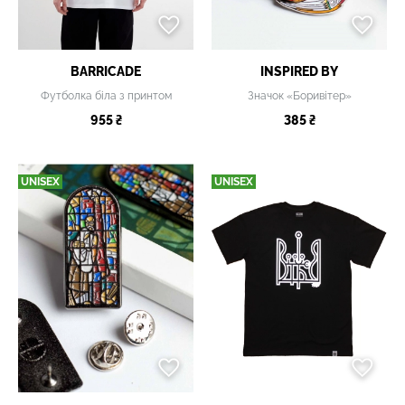
BARRICADE
INSPIRED BY
Футболка біла з принтом
Значок «Боривітер»
955 ₴
385 ₴
UNISEX
UNISEX