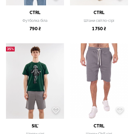
CTRL
CTRL
Футболка біла
Штани світло-сірі
790 ₴
1 750 ₴
35%
SIL'
CTRL
Шорти сірі
Шорти Chill сірі