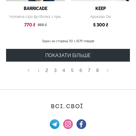
BARRICADE
KEEP
Чоловіча сіра футболка з принтом
Аракава Окі
770 ₴
5 300 ₴
855 ₴
Зараз на сторінці
30
з
1579
товарів
ПОКАЗАТИ БІЛЬШЕ
1
2
3
4
5
6
7
8