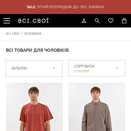
SALE
: ЛІТНІЙ РОЗПРОДАЖ ДО -50% ЗНИЖКИ
ТИКА
ПОДАРУНКИ
SALE
БРЕНДИ
ВСІ. СВОЇ
/
ЧОЛОВІКАМ
ВСІ ТОВАРИ ДЛЯ ЧОЛОВІКІВ
СОРТУВАТИ
ФІЛЬТРИ
НОВИНКИ