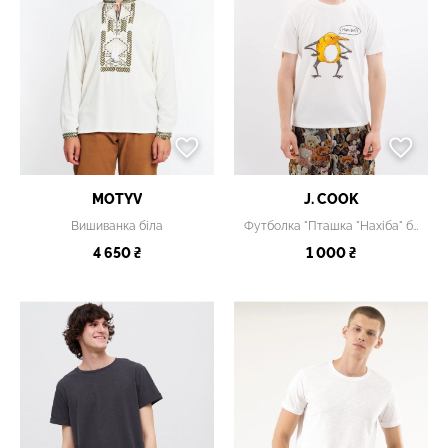
MOTYV
J. COOK
Вишиванка біла
Футболка "Пташка "Нахіба" біла
4 650 ₴
1 000 ₴