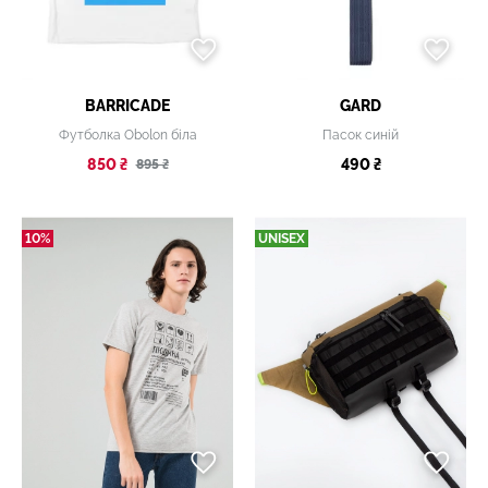
BARRICADE
GARD
Футболка Obolon біла
Пасок синій
850 ₴
490 ₴
895 ₴
10%
UNISEX