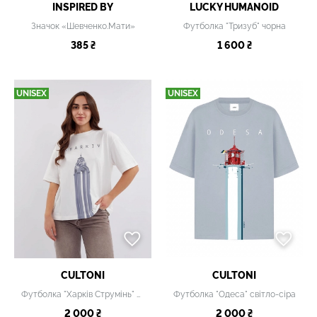
INSPIRED BY
LUCKY НUMANOID
Значок «Шевченко.Мати»
Футболка "Тризуб" чорна
385 ₴
1 600 ₴
UNISEX
UNISEX
CULTONI
CULTONI
Футболка "Харків Струмінь" біла
Футболка "Одеса" світло-сіра
2 000 ₴
2 000 ₴