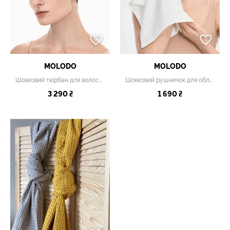
MOLODO
MOLODO
Шовковий тюрбан для волосся рожевий
Шовковий рушничок для обличчя білий
3 290 ₴
1 690 ₴