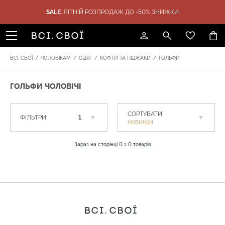
SALE
: ЛІТНІЙ РОЗПРОДАЖ ДО -50% ЗНИЖКИ
ТИКА
ПОДАРУНКИ
SALE
БРЕНДИ
ВСІ. СВОЇ
/
ЧОЛОВІКАМ
/
ОДЯГ
/
КОФТИ ТА ПІДЖАКИ
/
ГОЛЬФИ
ГОЛЬФИ ЧОЛОВІЧІ
СОРТУВАТИ
ФІЛЬТРИ
1
НОВИНКИ
Зараз на сторінці
0
з
0
товарів