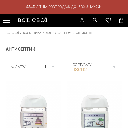
SALE
: ЛІТНІЙ РОЗПРОДАЖ ДО -50% ЗНИЖКИ
ТИКА
ПОДАРУНКИ
SALE
БРЕНДИ
ВСІ. СВОЇ
/
КОСМЕТИКА
/
ДОГЛЯД ЗА ТІЛОМ
/
АНТИСЕПТИК
АНТИСЕПТИК
СОРТУВАТИ
ФІЛЬТРИ
1
НОВИНКИ