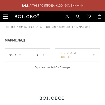
SALE
: ЛІТНІЙ РОЗПРОДАЖ ДО -50% ЗНИЖКИ
ТИКА
ПОДАРУНКИ
SALE
БРЕНДИ
ВСІ. СВОЇ
/
ДІМ ТА ДЕКОР
/
ГАСТРОНОМІЯ
/
СОЛОДОЩІ
/
МАРМЕЛАД
МАРМЕЛАД
СОРТУВАТИ
ФІЛЬТРИ
1
НОВИНКИ
Зараз на сторінці
0
з
0
товарів