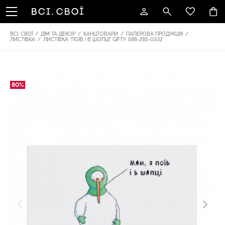
ВСІ. СВОЇ
/
ДІМ ТА ДЕКОР
/
КАНЦТОВАРИ
/
ПАПЕРОВА ПРОДУКЦІЯ
/
ЛИСТІВКА
/
ЛИСТІВКА "ПОЇВ І В ШОПЦІ" GIFTY 588-285-0332
80%