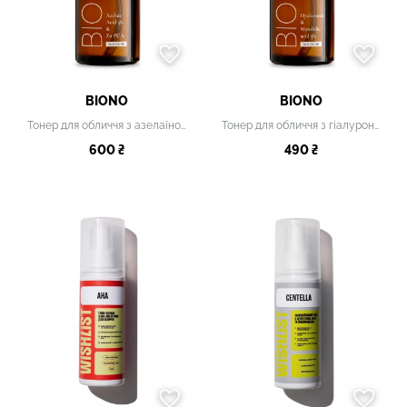
BIONO
BIONO
Тонер для обличчя з азелаїновою кислотою 3% "Anti-Pollution"
Тонер для обличчя з гіалуроновою та мигдальною кислотою 5% "Hyaluronic & Mandelic Acid"
600 ₴
490 ₴