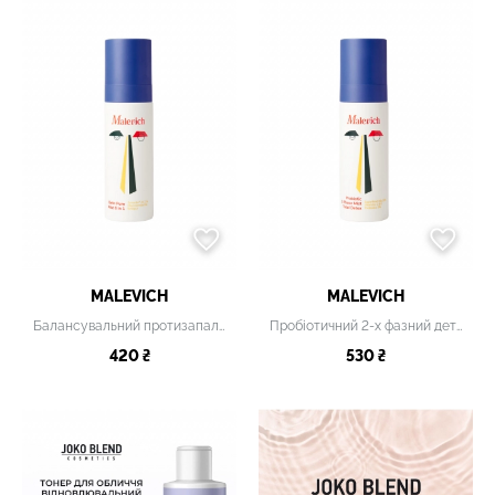
MALEVICH
MALEVICH
Балансувальний протизапальний міст «6 в 1»
Пробіотичний 2-х фазний детокс-міст
420 ₴
530 ₴