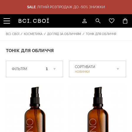
SALE
: ЛІТНІЙ РОЗПРОДАЖ ДО -50% ЗНИЖКИ
ТИКА
ПОДАРУНКИ
SALE
БРЕНДИ
ВСІ. СВОЇ
/
КОСМЕТИКА
/
ДОГЛЯД ЗА ОБЛИЧЧЯМ
/
ТОНІК ДЛЯ ОБЛИЧЧЯ
ТОНІК ДЛЯ ОБЛИЧЧЯ
СОРТУВАТИ
ФІЛЬТРИ
1
НОВИНКИ