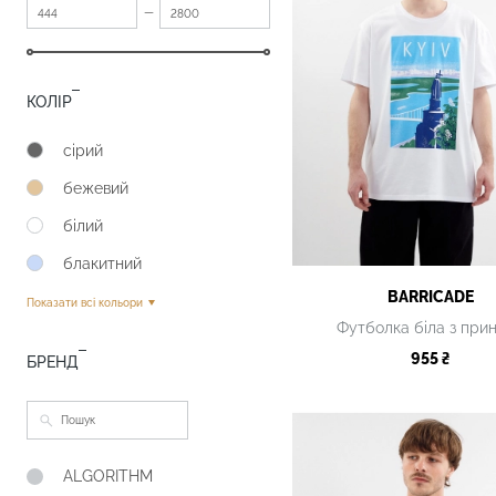
—
КОЛІР
сірий
бежевий
білий
блакитний
BARRICADE
Показати всі кольори
Футболка біла з при
955 ₴
БРЕНД
ALGORITHM