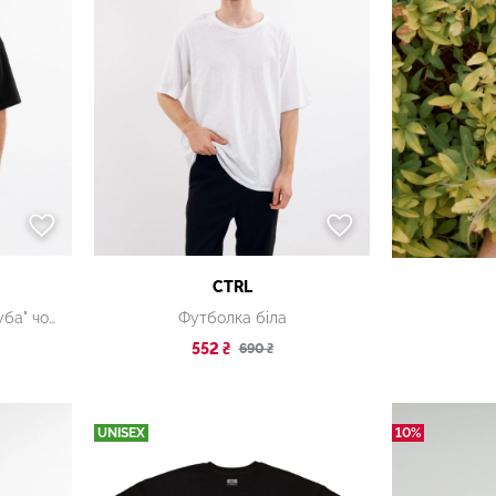
CTRL
Футболка "Еволюція Тризуба" чорна
Футболка біла
552 ₴
690 ₴
UNISEX
10%