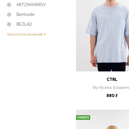
ARTZAKHAROV
Barricade
BEZLAD
Показати всіх дизайнерів
CTRL
Футболка блаиктн
880 ₴
UNISEX