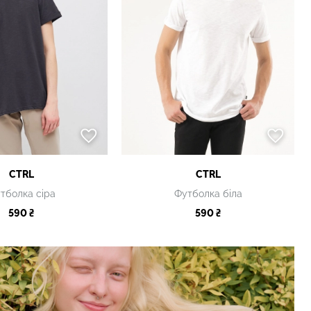
CTRL
CTRL
тболка сіра
Футболка біла
590 ₴
590 ₴