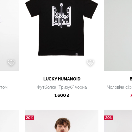
LUCKY НUMANOID
нтом
Футболка "Тризуб" чорна
1 600 ₴
20%
20%