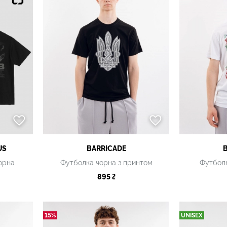
US
BARRICADE
орна
Футболка чорна з принтом
Футболк
895 ₴
15%
UNISEX