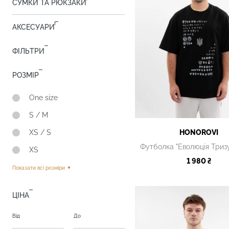
СУМКИ ТА РЮКЗАКИ
АКСЕСУАРИ
ФІЛЬТРИ
РОЗМІР
One size
S / M
XS / S
HONOROVI
XS
1 980 ₴
Показати всі розміри
ЦІНА
Від
До