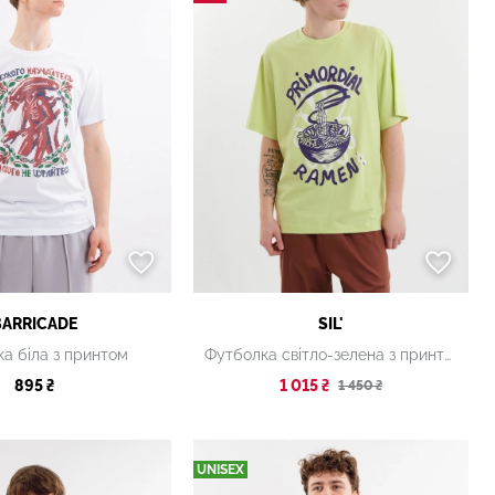
BARRICADE
SIL'
а біла з принтом
Футболка світло-зелена з принтом
895 ₴
1 015 ₴
1 450 ₴
UNISEX