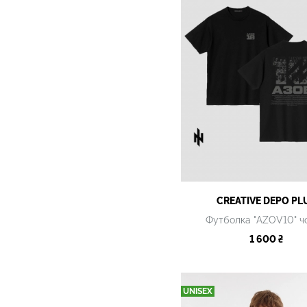
CREATIVE DEPO PL
Футболка "AZOV10" ч
1 600 ₴
UNISEX