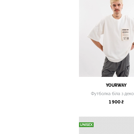
YOURWAY
Футболка біла з дек
1 900 ₴
UNISEX