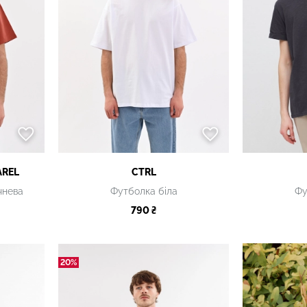
AREL
CTRL
чнева
Футболка біла
Фу
790 ₴
20%