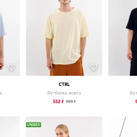
CTRL
а
Футболка жовта
Фут
552 ₴
690 ₴
UNISEX