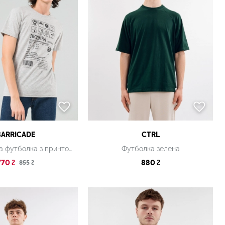
BARRICADE
CTRL
Чоловіча сіра футболка з принтом
Футболка зелена
770 ₴
880 ₴
855 ₴