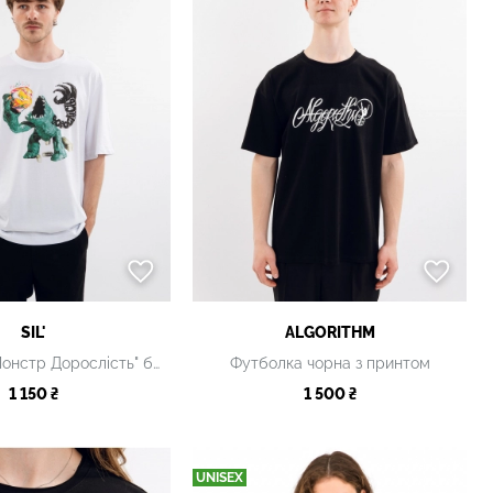
SIL'
ALGORITHM
Футболка "Монстр Дорослість" біла
Футболка чорна з принтом
1 150 ₴
1 500 ₴
UNISEX