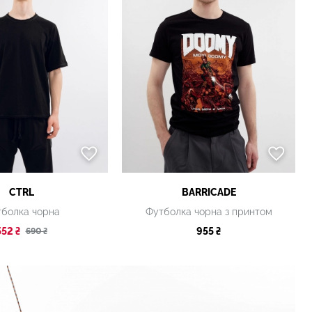
CTRL
BARRICADE
болка чорна
Футболка чорна з принтом
552 ₴
955 ₴
690 ₴