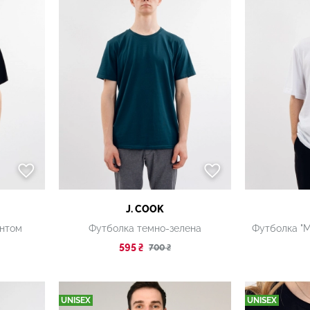
J. COOK
интом
Футболка темно-зелена
595 ₴
700 ₴
UNISEX
UNISEX