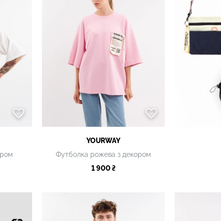
YOURWAY
ором
Футболка рожева з декором
1 900 ₴