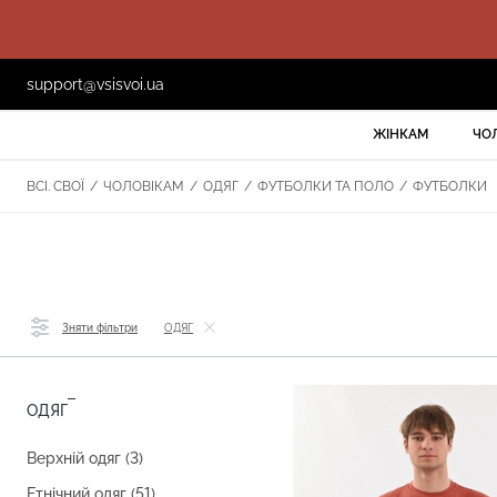
support@vsisvoi.ua
ЖІНКАМ
ЧО
ВСІ. СВОЇ
/
ЧОЛОВІКАМ
/
ОДЯГ
/
ФУТБОЛКИ ТА ПОЛО
/
ФУТБОЛКИ
Зняти фільтри
ОДЯГ
ОДЯГ
Верхній одяг (3)
Етнічний одяг (51)