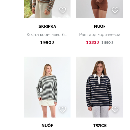
SKRIPKA
NUÓF
Кофта коричнево-бежева смугаста
Рашгард коричневий
1 990 ₴
1 323 ₴
1 890 ₴
NUÓF
TWICE