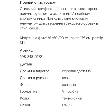
Повний опис товару
Стильний і комфортний лонгслів вільного крою,
прямим рукавом та акцентним V-подібним
вирізом спинки. Лонгслів стане ключовим
елементом для створення трендового образу в
стилі casual.
Модель на фото: 81/60/90 см, зріст 175 см, розмір
M-L
Артикул
108-848-0172
Деталі
Довжина виробу:
середня довжина
Довжина рукава:
повна
Фасон:
лонгслів
Горловина:
V-подібна
Колір:
темно-синій
Сезон:
FW23