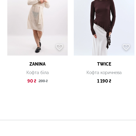
ZANINA
TWICE
Кофта біла
Кофта коричнева
90 ₴
1 190 ₴
299 ₴