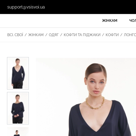
support@vsisvoi.ua
ЖІНКАМ
ЧО
ВСІ. СВОЇ
/
ЖІНКАМ
/
ОДЯГ
/
КОФТИ ТА ПІДЖАКИ
/
КОФТИ
/
ЛОНГСЛ