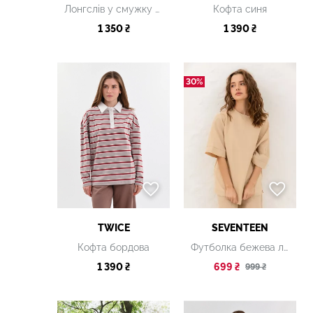
Лонгслів у смужку oversize
Кофта синя
1 350 ₴
1 390 ₴
30%
TWICE
SEVENTEEN
Кофта бордова
Футболка бежева лляна
1 390 ₴
699 ₴
999 ₴