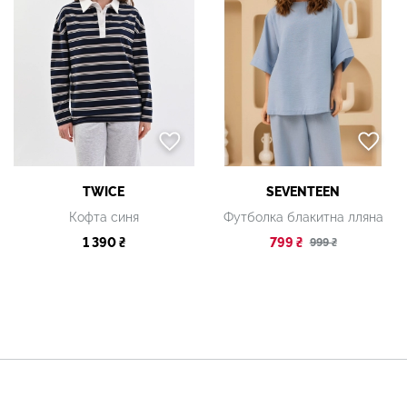
TWICE
SEVENTEEN
Кофта синя
Футболка блакитна лляна
1 390 ₴
799 ₴
999 ₴