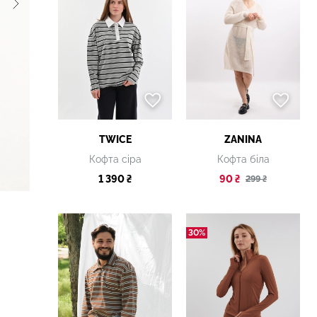
TWICE
ZANINA
Кофта сіра
Кофта біла
1 390 ₴
90 ₴
299 ₴
30%