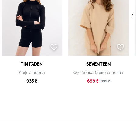
TIM FADEN
SEVENTEEN
Кофта чорна
Футболка бежева лляна
935 ₴
699 ₴
999 ₴