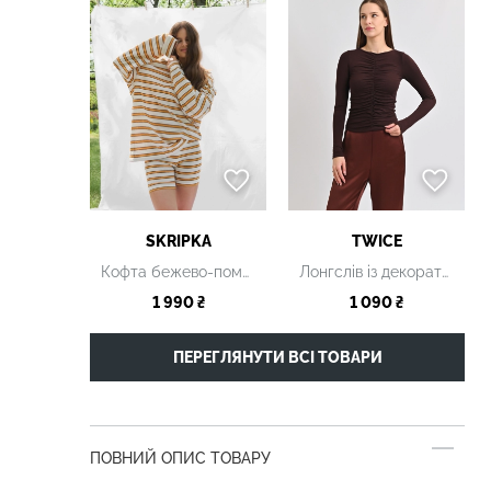
SKRIPKA
TWICE
Кофта бежево-помаранчева смугаста
Лонгслів із декоративними збірками коричневий
1 990 ₴
1 090 ₴
ПЕРЕГЛЯНУТИ ВСІ ТОВАРИ
ПОВНИЙ ОПИС ТОВАРУ