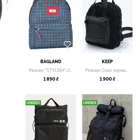
BAGLAND
KEEP
Рюкзак "STYLISH" сірий
Рюкзак Сохо чорний М
1 890 ₴
1 900 ₴
UNISEX
UNISEX