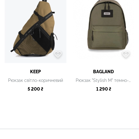
KEEP
BAGLAND
Рюкзак світло-коричневий
Рюкзак "Stylish M" темно-зелений
5 200 ₴
1 290 ₴