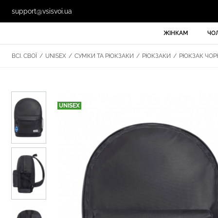
support@vsisvoi.ua
ЖІНКАМ
ЧО
ВСІ. СВОЇ
/
UNISEX
/
СУМКИ ТА РЮКЗАКИ
/
РЮКЗАКИ
/
РЮКЗАК ЧОРН
UNISEX