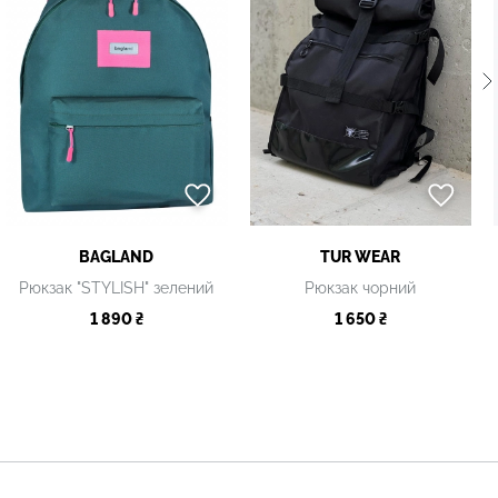
BAGLAND
TUR WEAR
Рюкзак "STYLISH" зелений
Рюкзак чорний
1 890 ₴
1 650 ₴