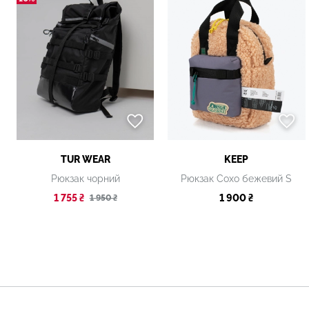
TUR WEAR
KEEP
Рюкзак чорний
Рюкзак Сохо бежевий S
1 755 ₴
1 900 ₴
1 950 ₴