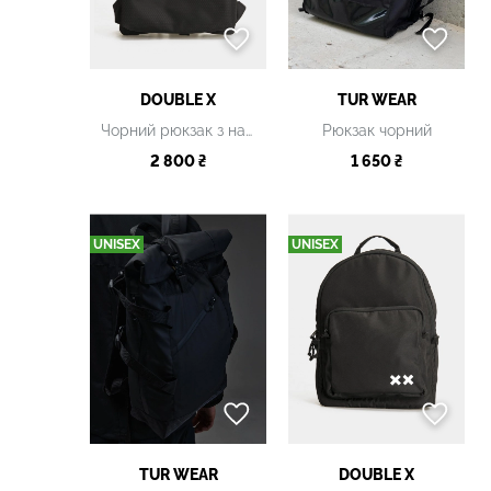
DOUBLE X
TUR WEAR
Чорний рюкзак з накладними кишенями
Рюкзак чорний
2 800 ₴
1 650 ₴
UNISEX
UNISEX
TUR WEAR
DOUBLE X