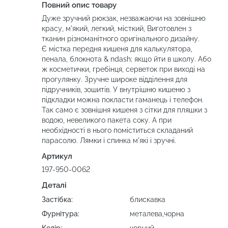
Повний опис товару
Дуже зручний рюкзак, незважаючи на зовнішню
красу, м'який, легкий, місткий, Виготовлен з
тканин різноманітного оригінального дизайну.
Є містка передня кишеня для калькулятора,
пенала, блокнота & ndash; якщо йти в школу. Або
ж косметички, гребінця, серветок при виході на
прогулянку. Зручне широке відділення для
підручників, зошитів. У внутрішню кишеню з
підкладки можна покласти гаманець і телефон.
Так само є зовнішня кишеня з сітки для пляшки з
водою, невеликого пакета соку. А при
необхідності в нього поміститься складаний
парасолю. Лямки і спинка м'які і зручні.
Артикул
197-950-0062
Деталі
Застібка:
блискавка
Фурнітура:
металева,чорна