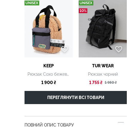
UNISEX
UNISEX
10%
KEEP
TUR WEAR
Рюкзак Сохо бежевий S
Рюкзак чорний
1 900 ₴
1 755 ₴
1 950 ₴
ПЕРЕГЛЯНУТИ ВСІ ТОВАРИ
ПОВНИЙ ОПИС ТОВАРУ