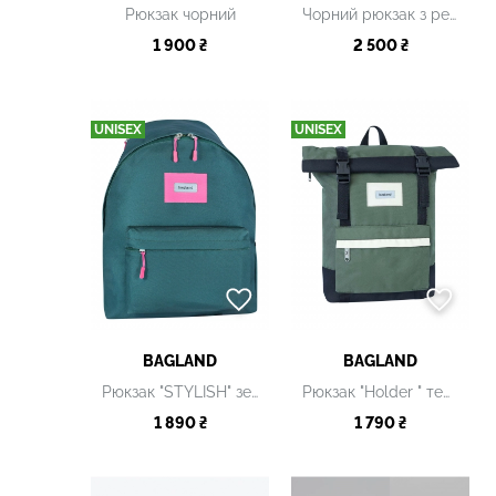
Рюкзак чорний
Чорний рюкзак з рефлективним логотипом
1 900 ₴
2 500 ₴
UNISEX
UNISEX
BAGLAND
BAGLAND
Рюкзак "STYLISH" зелений
Рюкзак "Holder " темно-зелений
1 890 ₴
1 790 ₴