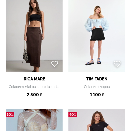
RICA MARE
TIM FADEN
Спідниця міді на запах із зав'язками коричнева
Спідниця чорна
2 800 ₴
1 100 ₴
10%
40%