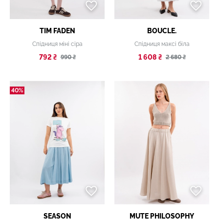
TIM FADEN
BOUCLE.
Спідниця міні сіра
Спідниця максі біла
792 ₴
1 608 ₴
990 ₴
2 680 ₴
40%
SEASON
MUTE PHILOSOPHY