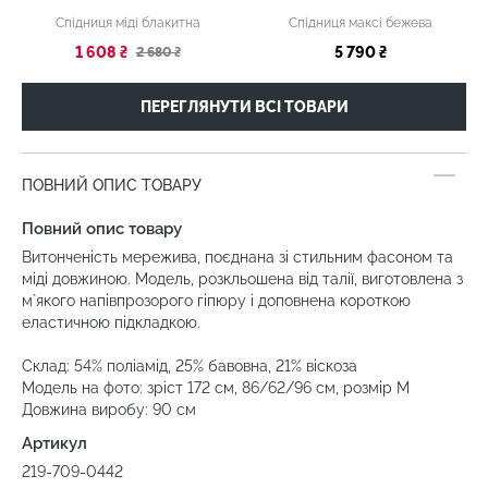
Спідниця міді блакитна
Спідниця максі бежева
1 608 ₴
5 790 ₴
2 680 ₴
ПЕРЕГЛЯНУТИ ВСІ ТОВАРИ
ПОВНИЙ ОПИС ТОВАРУ
Повний опис товару
Витонченість мережива, поєднана зі стильним фасоном та
міді довжиною. Модель, розкльошена від талії, виготовлена з
м`якого напівпрозорого гіпюру і доповнена короткою
еластичною підкладкою.
Склад: 54% поліамід, 25% бавовна, 21% віскоза
Модель на фото: зріст 172 см, 86/62/96 см, розмір М
Довжина виробу: 90 см
Артикул
219-709-0442