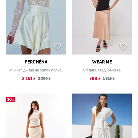
PERCHÉNA
WEAR ME
Міні-спідниця на запах кольору шампань
Спідниця міді бежева
2 151 ₴
789 ₴
2 390 ₴
1 315 ₴
30%