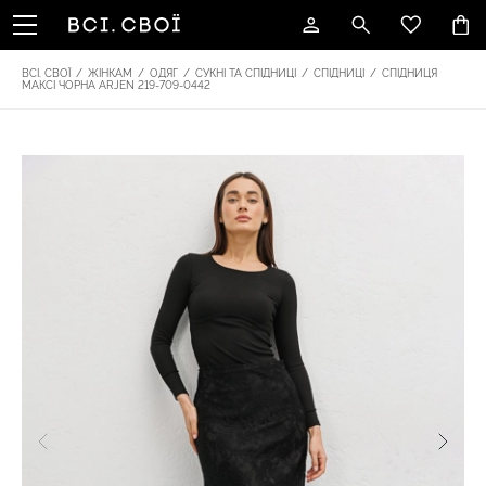
ВСІ. СВОЇ
/
ЖІНКАМ
/
ОДЯГ
/
СУКНІ ТА СПІДНИЦІ
/
СПІДНИЦІ
/
СПІДНИЦЯ
МАКСІ ЧОРНА ARJEN 219-709-0442