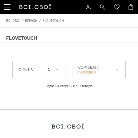
ВСІ. СВОЇ
/
БРЕНДИ
/
FLOVETOUCH
ТИКА
ПОДАРУНКИ
SALE
БРЕНДИ
FLOVETOUCH
СОРТУВАТИ
ФІЛЬТРИ
1
ПОПУЛЯРНІ
Зараз на сторінці
0
з
0
товарів