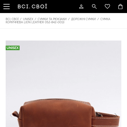
ВСІ. СВОЇ
/
UNISEX
/
СУМКИ ТА РЮКЗАКИ
/
ДОРОЖНІ СУМКИ
/
СУМКА
КОРИЧНЕВА LION LEATHER 052-842-0013
UNISEX