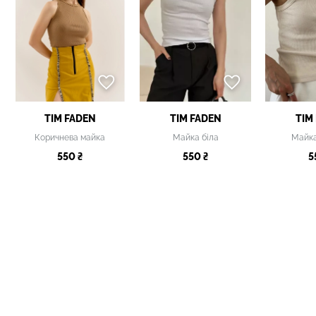
TIM FADEN
TIM FADEN
TIM
Коричнева майка
Майка біла
Майка
550 ₴
550 ₴
5