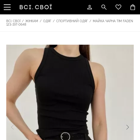
ВСІ. СВОЇ
/
ЖІНКАМ
/
ОДЯГ
/
СПОРТИВНИЙ ОДЯГ
/
МАЙКА ЧАРНА TIM FADEN
123-197-0648