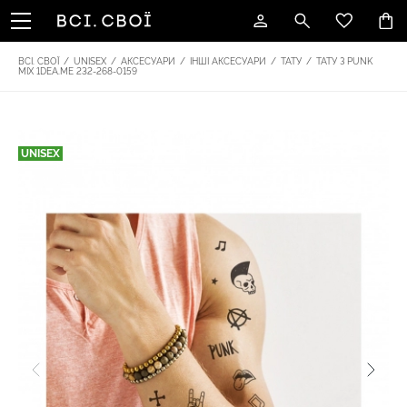
ВСІ. СВОЇ
/
UNISEX
/
АКСЕСУАРИ
/
ІНШІ АКСЕСУАРИ
/
ТАТУ
/
ТАТУ З PUNK
MIX 1DEA.ME 232-268-0159
UNISEX