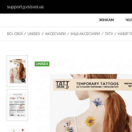
support@vsisvoi.ua
ЖІНКАМ
ЧО
ВСІ. СВОЇ
/
UNISEX
/
АКСЕСУАРИ
/
ІНШІ АКСЕСУАРИ
/
ТАТУ
/
НАБІР Т
UNISEX