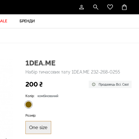
SALE
БРЕНДИ
1DEA.ME
Набір тичасових тату 1DEA.ME 232-268-0255
200 ₴
Продавець Всі. Свої
Колір:
комбінований
Розмір:
One size