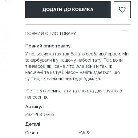
ДОДАТИ ДО КОШИКА
ПОВНИЙ ОПИС ТОВАРУ
Повний опис товару
У польових квітах так багато особливої краси. Ми
закарбували її у нашому наборі тату. Так, вони
тимчасові як і саме літо. Але вони й такі ж
насичені та квітучі. Часом навіть здається, що
чуттно, як навколо них гуде бджілка.
Сет із 5 окремих тату та спонжа для зручного
нанесення.
Артикул
232-268-0255
Деталі
Сезон:
FW22