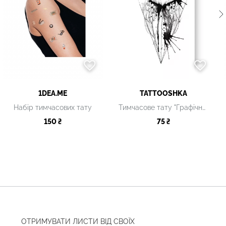
1DEA.ME
TATTOOSHKA
Набір тимчасових тату
Тимчасове тату "Графічна сова міні"
150 ₴
75 ₴
ОТРИМУВАТИ ЛИСТИ ВІД СВОЇХ