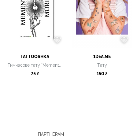
TATTOOSHKA
1DEA.ME
Тимчасове тату "Memento Mori"
Tату
75 ₴
150 ₴
ПАРТНЕРАМ