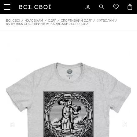
ВСІ. СВОЇ
/
ЧОЛОВІКАМ
/
ОДЯГ
/
СПОРТИВНИЙ ОДЯГ
/
ФУТБОЛКИ
/
ФУТБОЛКА СІРА З ПРИНТОМ BARRICADE 244-020-0121