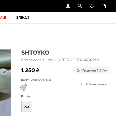
SALE
БРЕНДИ
SHTOYKO
Світло-зелені штани SHTOYKO 271-647-0210
1 250 ₴
Продавець Всі. Свої
Колір:
світло-зелений
Таблиця розмірів
Розмір:
1
XS