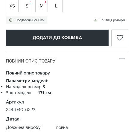
1
1
XS
S
M
L
Продавець Всі. Свої
Таблиця розмірів
ДОДАТИ ДО КОШИКА
ПОВНИЙ ОПИС ТОВАРУ
Повний опис товару
Параметри моделі:
На моделі розмір
S
Зріст моделі —
171 см
Артикул
244-040-0223
Деталі
Довжина виробу:
повна