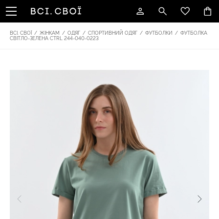
ВСІ. СВОЇ
/
ЖІНКАМ
/
ОДЯГ
/
СПОРТИВНИЙ ОДЯГ
/
ФУТБОЛКИ
/
ФУТБОЛКА
СВІТЛО-ЗЕЛЕНА CTRL 244-040-0223