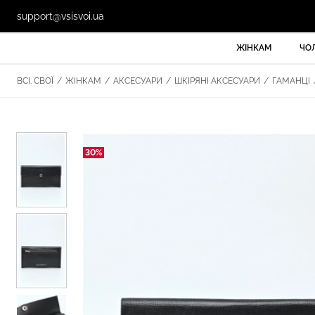
support@vsisvoi.ua
ЖІНКАМ
ЧО
ВСІ. СВОЇ
/
ЖІНКАМ
/
АКСЕСУАРИ
/
ШКІРЯНІ АКСЕСУАРИ
/
ГАМАНЦІ
30%