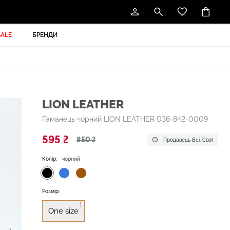
SALE
БРЕНДИ
LION LEATHER
Гаманець чорний LION LEATHER 036-842-0009
595 ₴
850 ₴
Продавець Всі. Свої
Колір:
чорний
Розмір:
1
One size