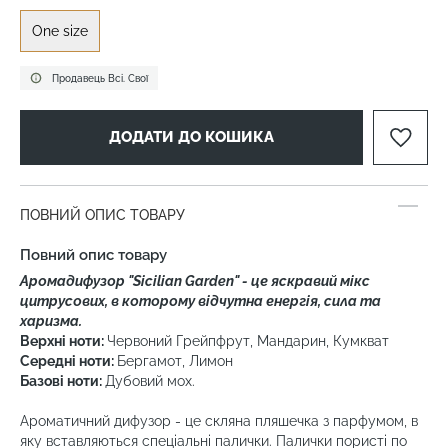
One size
Продавець Всі. Свої
ДОДАТИ ДО КОШИКА
ПОВНИЙ ОПИС ТОВАРУ
Повний опис товару
Аромадифузор "Sicilian Garden" - це яскравий мікс
цитрусових, в которому відчутна енергія, сила та
харизма.
Верхні ноти:
Червоний Грейпфрут, Мандарин, Кумкват
Середні ноти:
Бергамот, Лимон
Базові ноти:
Дубовий мох.
Ароматичний дифузор - це скляна пляшечка з парфумом, в
яку вставляються спеціальні палички. Палички пористі по