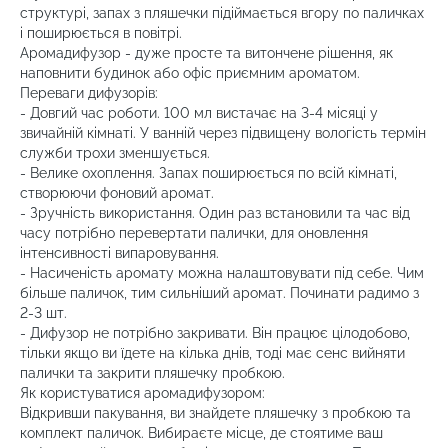
структурі, запах з пляшечки підіймається вгору по паличках
і поширюється в повітрі.
Аромадифузор - дуже просте та витончене рішення, як
наповнити будинок або офіс приємним ароматом.
Переваги дифузорів:
- Довгий час роботи. 100 мл вистачає на 3-4 місяці у
звичайній кімнаті. У ванній через підвищену вологість термін
служби трохи зменшується.
- Велике охоплення. Запах поширюється по всій кімнаті,
створюючи фоновий аромат.
- Зручність використання. Один раз встановили та час від
часу потрібно перевертати палички, для оновлення
інтенсивності випаровування.
- Насиченість аромату можна налаштовувати під себе. Чим
більше паличок, тим сильніший аромат. Починати радимо з
2-3 шт.
- Дифузор не потрібно закривати. Він працює цілодобово,
тільки якщо ви їдете на кілька днів, тоді має сенс вийняти
палички та закрити пляшечку пробкою.
Як користуватися аромадифузором:
Відкривши пакування, ви знайдете пляшечку з пробкою та
комплект паличок. Вибираєте місце, де стоятиме ваш