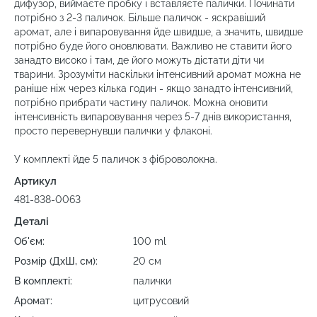
дифузор, виймаєте пробку і вставляєте палички. Починати
потрібно з 2-3 паличок. Більше паличок - яскравіший
аромат, але і випаровування йде швидше, а значить, швидше
потрібно буде його оновлювати. Важливо не ставити його
занадто високо і там, де його можуть дістати діти чи
тварини. Зрозуміти наскільки інтенсивний аромат можна не
раніше ніж через кілька годин - якщо занадто інтенсивний,
потрібно прибрати частину паличок. Можна оновити
інтенсивність випаровування через 5-7 днів використання,
просто перевернувши палички у флаконі.
У комплекті йде 5 паличок з фіброволокна.
Артикул
481-838-0063
Деталі
Об'єм:
100 ml
Розмір (ДхШ, см):
20 см
В комплекті:
палички
Аромат:
цитрусовий