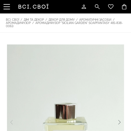
ВСІ. СВОЇ
/
ДІМ ТА ДЕКОР
/
ДЕКОР ДЛЯ ДОМУ
/
АРОМАТИЧНІ ЗАСОБИ
/
АРОМАДИФУЗОР
/
АРОМАДИФУЗОР "SICILIAN GARDEN" SOAPFANTASY 481-838-
0063