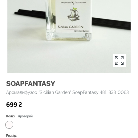
SOAPFANTASY
Аромадифузор "Sicilian Garden" SoapFantasy 481-838-0063
699 ₴
Колір:
прозорий
Розмір: