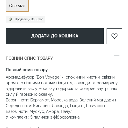
One size
Продавець Всі. Свої
ДОДАТИ ДО КОШИКА
ПОВНИЙ ОПИС ТОВАРУ
Повний опис товару
Аромадифузор "Bon Voyage" - спокійний, чистий, свіжий
аромат з ніжними нотами гіацинту, лаванди та розмарину,
відправить вас у морську подорож та розкриє внутрішню
силу й гармонію океану.
Верхні ноти: Бергамот, Морська вода, Зелений мандарин
Середні ноти: Кипарис, Лаванда, Гіацинт, Розмарин
Базові ноти: Мускус, Амбра, Пачулі
У комплекті: 5 паличок з фіброволокна.