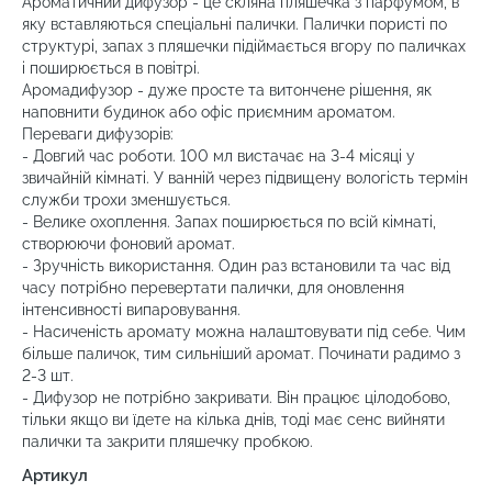
Ароматичний дифузор - це скляна пляшечка з парфумом, в
яку вставляються спеціальні палички. Палички пористі по
структурі, запах з пляшечки підіймається вгору по паличках
і поширюється в повітрі.
Аромадифузор - дуже просте та витончене рішення, як
наповнити будинок або офіс приємним ароматом.
Переваги дифузорів:
- Довгий час роботи. 100 мл вистачає на 3-4 місяці у
звичайній кімнаті. У ванній через підвищену вологість термін
служби трохи зменшується.
- Велике охоплення. Запах поширюється по всій кімнаті,
створюючи фоновий аромат.
- Зручність використання. Один раз встановили та час від
часу потрібно перевертати палички, для оновлення
інтенсивності випаровування.
- Насиченість аромату можна налаштовувати під себе. Чим
більше паличок, тим сильніший аромат. Починати радимо з
2-3 шт.
- Дифузор не потрібно закривати. Він працює цілодобово,
тільки якщо ви їдете на кілька днів, тоді має сенс вийняти
палички та закрити пляшечку пробкою.
Артикул