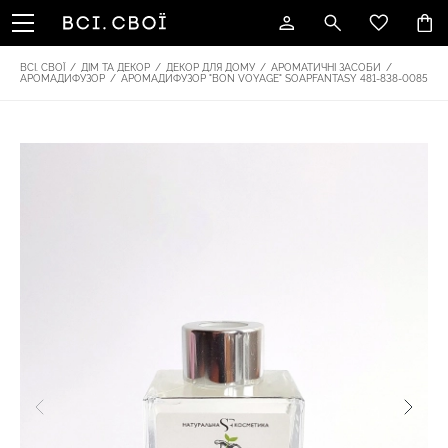
ВСІ. СВОЇ
/
ДІМ ТА ДЕКОР
/
ДЕКОР ДЛЯ ДОМУ
/
АРОМАТИЧНІ ЗАСОБИ
/
АРОМАДИФУЗОР
/
АРОМАДИФУЗОР "BON VOYAGE" SOAPFANTASY 481-838-0085