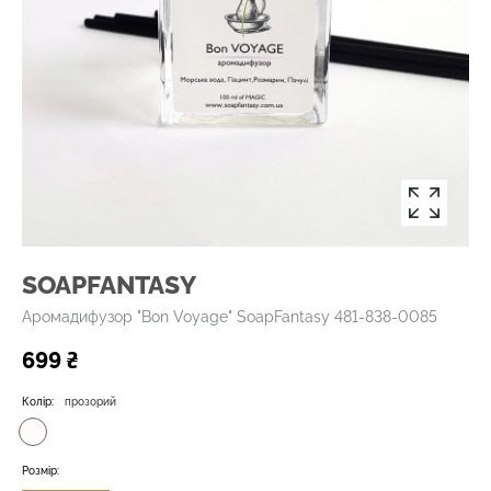
SOAPFANTASY
Аромадифузор "Bon Voyage" SoapFantasy 481-838-0085
699 ₴
Колір:
прозорий
Розмір: