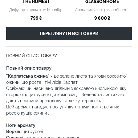
THE HOMEST
GLASSOMHOME
Дифузор з ароматом Moonlight, 100 мл
Аромадифузор glassom*home × White Sprut
799 ₴
9 800 ₴
ПЕРЕГЛЯНУТИ ВСІ ТОВАРИ
ПОВНИЙ ОПИС ТОВАРУ
Повний опис товару
"Карпатська ожина"
- це зелене листя та ягоди соковитої
ожини, що росте і тіні лісів Карпат.
Освіжаючий, насичено-ягідний з яскравою кислинкою, яку
сторюють цитруси в цій композиціїї. Зелень та листя чаю
дають приємну прохолоду та легку терпкість.
Цей аромат нагадує прогулянку літніми поміж всіяних
росою кущів ожини .
Ноти аромату:
Верхні:
цитрусові
Середні:
ожина, смородина, зелень