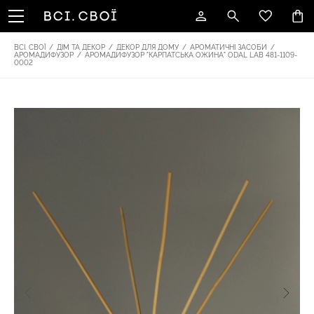
ВСІ. СВОЇ
/
ДІМ ТА ДЕКОР
/
ДЕКОР ДЛЯ ДОМУ
/
АРОМАТИЧНІ ЗАСОБИ
/
АРОМАДИФУЗОР
/
АРОМАДИФУЗОР "КАРПАТСЬКА ОЖИНА" ODAL LAB 481-1109-
0002