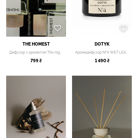
THE HOMEST
DOTYK
Дифузор з ароматом The night with that lover, 100 мл
Аромадифузор №4 WET LEATHER PETALS
799 ₴
1 490 ₴