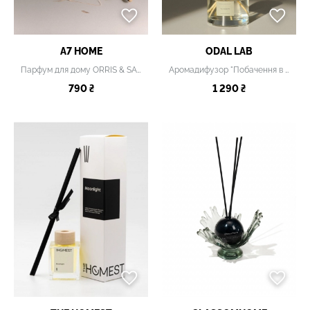
A7 HOME
ODAL LAB
Парфум для дому ORRIS & SANDALWOOD.
Аромадифузор "Побачення в Кримському саду"
790 ₴
1 290 ₴