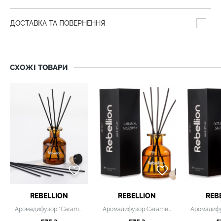
ДОСТАВКА ТА ПОВЕРНЕННЯ
СХОЖІ ТОВАРИ
REBELLION
REBELLION
REB
Аромадифузор "Caramel Finish"
Аромадифузор Сaramel Marzipan