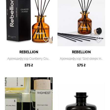
REBELLION
REBELLION
Аромадифузор Cranberry Crumble
Аромадифузор "God sleeps in the forest"
575 ₴
575 ₴