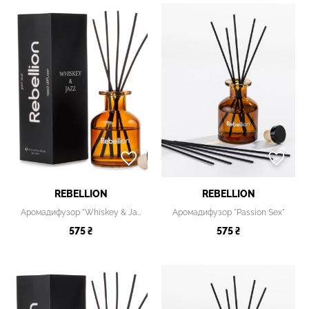
REBELLION
REBELLION
Аромадифузор "Whiskey & Jazz"
Аромадифузор "Passion Sex"
575 ₴
575 ₴