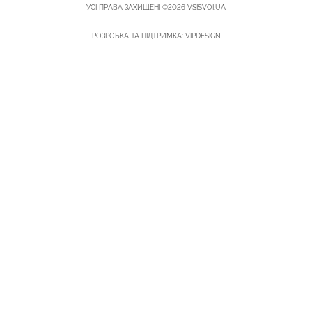
УСІ ПРАВА ЗАХИЩЕНІ ©2026 VSISVOI.UA
РОЗРОБКА ТА ПІДТРИМКА:
VIPDESIGN