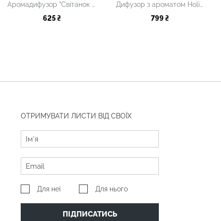
Аромадифузор "Світанок у горах"
Дифузор з ароматом Holiday in Bali, 100 мл
625 ₴
799 ₴
ОТРИМУВАТИ ЛИСТИ ВІД СВОЇХ
Для неї
Для нього
ПІДПИСАТИСЬ