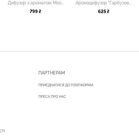
Дифузор з ароматом Moonlight, 100 мл
Аромадифузор "Гарбузовий пиріг"
799 ₴
625 ₴
ПАРТНЕРАМ
ПРИЄДНАТИСЯ ДО ПЛАТФОРМИ
ПРЕСА ПРО НАС
СТІ