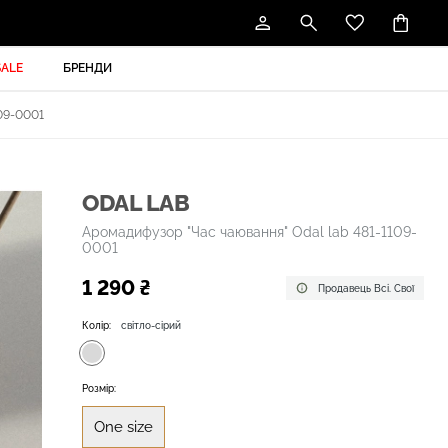
SALE
БРЕНДИ
09-0001
ODAL LAB
Аромадифузор "Час чаювання" Odal lab 481-1109-
0001
1 290 ₴
Продавець Всі. Свої
Колір:
світло-сірий
Розмір:
One size