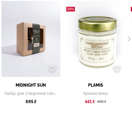
10%
MIDNIGHT SUN
PLAMIS
Набір для створення свічки "Сніданок на балі"
Аромасвічка
695 ₴
441 ₴
490 ₴