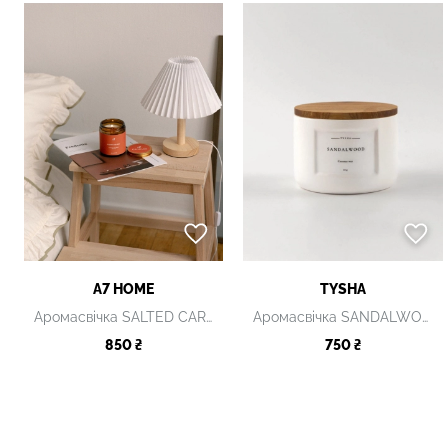
A7 HOME
TYSHA
Аромасвічка SALTED CARAMEL
Аромасвічка SANDALWOOD
850 ₴
750 ₴