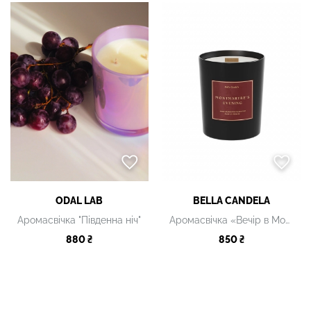
ODAL LAB
BELLA CANDELA
Аромасвічка "Південна ніч"
Аромасвічка «Вечір в Монмартрі», 250 мл
880 ₴
850 ₴