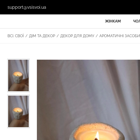
support@vsisvoi.ua
ЖІНКАМ
ЧО
ВСІ. СВОЇ
/
ДІМ ТА ДЕКОР
/
ДЕКОР ДЛЯ ДОМУ
/
АРОМАТИЧНІ ЗАСОБИ