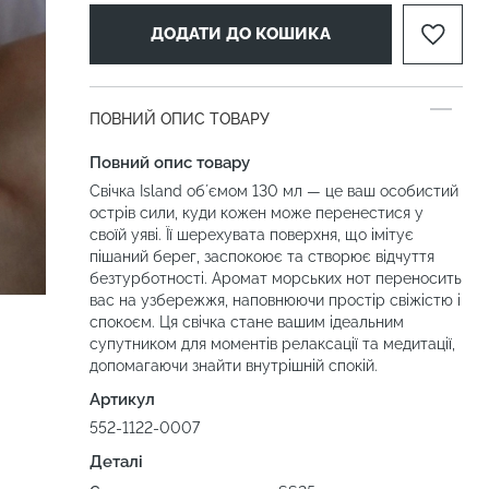
ДОДАТИ ДО КОШИКА
ПОВНИЙ ОПИС ТОВАРУ
Повний опис товару
Свічка Island обʼємом 130 мл — це ваш особистий
острів сили, куди кожен може перенестися у
своїй уяві. Її шерехувата поверхня, що імітує
пішаний берег, заспокоює та створює відчуття
безтурботності. Аромат морських нот переносить
вас на узбережжя, наповнюючи простір свіжістю і
спокоєм. Ця свічка стане вашим ідеальним
супутником для моментів релаксації та медитації,
допомагаючи знайти внутрішній спокій.
Артикул
552-1122-0007
Деталі