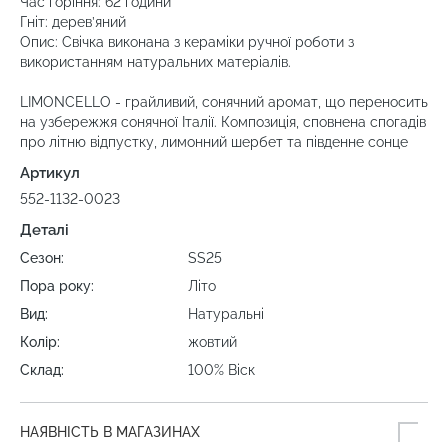
Час горіння: 62 години
Гніт: дерев’яний
Опис: Свічка виконана з кераміки ручної роботи з
використанням натуральних матеріалів.
LIMONCELLO - грайливий, сонячний аромат, що переносить
на узбережжя сонячної Італії. Композиція, сповнена спогадів
про літню відпустку, лимонний шербет та південне сонце
Артикул
552-1132-0023
Деталі
Сезон:
SS25
Пора року:
Літо
Вид:
Натуральні
Колір:
жовтий
Склад:
100% Віск
НАЯВНІСТЬ В МАГАЗИНАХ