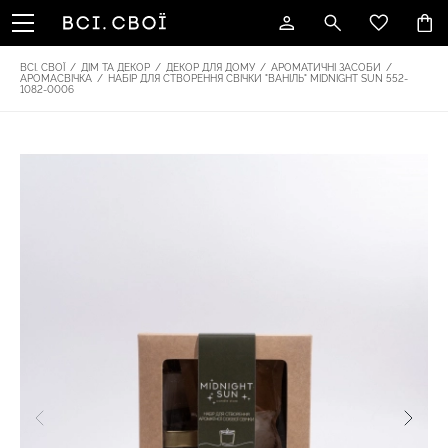
ВСІ. СВОЇ
/
ДІМ ТА ДЕКОР
/
ДЕКОР ДЛЯ ДОМУ
/
АРОМАТИЧНІ ЗАСОБИ
/
АРОМАСВІЧКА
/
НАБІР ДЛЯ СТВОРЕННЯ СВІЧКИ "ВАНІЛЬ" MIDNIGHT SUN 552-
1082-0006