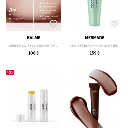
BALME
MERMADE
Бальзам для губ з ароматом кавунового морозива
Зволожувальний бальзам для губ Coco Jambo
108 ₴
159 ₴
40%