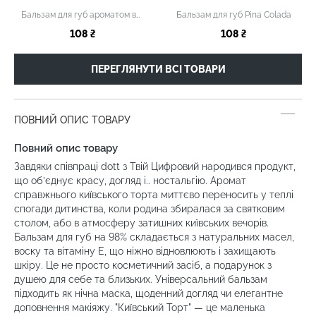
Бальзам для губ ароматом вишневого пломбіру
Бальзам для губ Pina Colada
108 ₴
108 ₴
ПЕРЕГЛЯНУТИ ВСІ ТОВАРИ
ПОВНИЙ ОПИС ТОВАРУ
Повний опис товару
Завдяки співпраці dott з Твій Цифровий народився продукт,
що об’єднує красу, догляд і.. ностальгію. Аромат
справжнього київського торта миттєво переносить у теплі
спогади дитинства, коли родина збиралася за святковим
столом, або в атмосферу затишних київських вечорів.
Бальзам для губ на 98% складається з натуральних масел,
воску та вітаміну Е, що ніжно відновлюють і захищають
шкіру. Це не просто косметичний засіб, а подарунок з
душею для себе та близьких. Універсальний бальзам
підходить як нічна маска, щоденний догляд чи елегантне
доповнення макіяжу. "Київський Торт" — це маленька