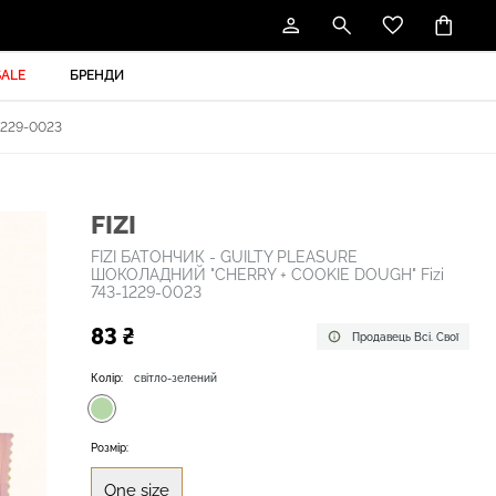
SALE
БРЕНДИ
1229-0023
FIZI
FIZI БАТОНЧИК - GUILTY PLEASURE
ШОКОЛАДНИЙ "CHERRY + COOKIE DOUGH" Fizi
743-1229-0023
83 ₴
Продавець Всі. Свої
Колір:
світло-зелений
Розмір:
One size