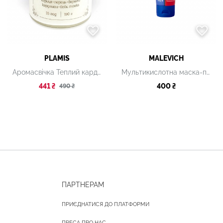
PLAMIS
MALEVICH
Аромасвічка Теплий кардамон 190 г
Мультикислотна маска-пілінг для сяяння шкіри
441 ₴
400 ₴
490 ₴
ПАРТНЕРАМ
ПРИЄДНАТИСЯ ДО ПЛАТФОРМИ
ПРЕСА ПРО НАС