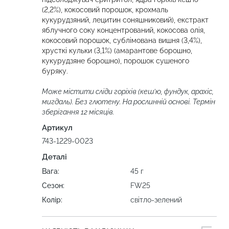
(2,2%), кокосовий порошок, крохмаль
кукурудзяний, лецитин соняшниковий), екстракт
яблучного соку концентрований, кокосова олія,
кокосовий порошок, сублімована вишня (3,4%),
хрусткі кульки (3,1%) (амарантове борошно,
кукурудзяне борошно), порошок сушеного
буряку.
Може містити сліди горіхів (кеш’ю, фундук, арахіс,
мигдаль). Без глютену. На рослинній основі. Термін
зберігання 12 місяців.
Артикул
743-1229-0023
Деталі
Вага:
45 г
Сезон:
FW25
Колір:
світло-зелений