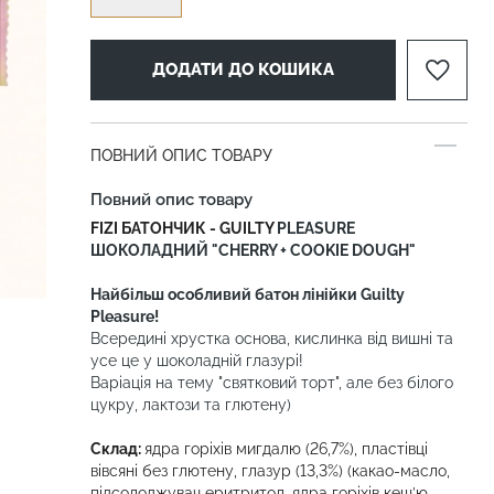
ДОДАТИ ДО КОШИКА
ПОВНИЙ ОПИС ТОВАРУ
Повний опис товару
FIZI БАТОНЧИК - GUILTY
PLEASURE
ШОКОЛАДНИЙ "CHERRY + COOKIE DOUGH"
Найбільш особливий батон лінійки Guilty
Pleasure!
Всередині хрустка основа, кислинка від вишні та
усе це у шоколадній глазурі!
Варіація на тему "святковий торт", але без білого
цукру, лактози та глютену)
Склад:
ядра горіхів мигдалю (26,7%), пластівці
вівсяні без глютену, глазур (13,3%) (какао-масло,
підсолоджувач еритритол, ядра горіхів кеш’ю