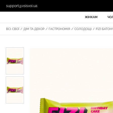
support@vsisvoi.ua
ЖІНКАМ
ЧО
ВСІ. СВОЇ
/
ДІМ ТА ДЕКОР
/
ГАСТРОНОМІЯ
/
СОЛОДОЩІ
/
FIZI БАТОН