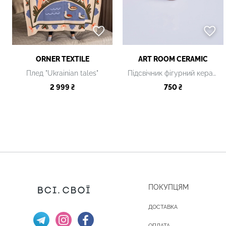
ORNER TEXTILE
ART ROOM CERAMIC
Плед "Ukrainian tales"
Підсвічник фігурний керамічний, M
2 999 ₴
750 ₴
ПОКУПЦЯМ
ДОСТАВКА
ОПЛАТА