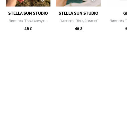
STELLA SUN STUDIO
STELLA SUN STUDIO
G
Листівка "Гори кличуть, і я мушу йти"
Листівка "Відчуй життя"
45 ₴
45 ₴