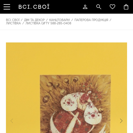
ВСІ. СВОЇ
/
ДІМ ТА ДЕКОР
/
КАНЦТОВАРИ
/
ПАПЕРОВА ПРОДУКЦІЯ
/
ЛИСТІВКА
/
ЛИСТІВКА GIFTY 588-285-0408