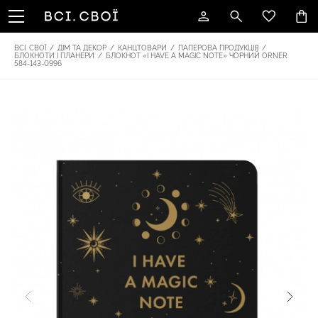
ВСІ. СВОЇ
/
ДІМ ТА ДЕКОР
/
КАНЦТОВАРИ
/
ПАПЕРОВА ПРОДУКЦІЯ
/
БЛОКНОТИ І ПЛАНЕРИ
/
БЛОКНОТ «I HAVE A MAGIC NOTE» ЧОРНИЙ ORNER
584-143-0996