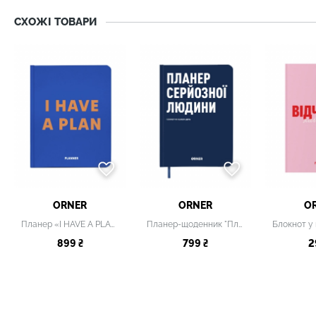
СХОЖІ ТОВАРИ
ORNER
ORNER
O
Планер «I HAVE A PLAN» синій
Планер-щоденник "Планер серйозної людини"
899 ₴
799 ₴
2