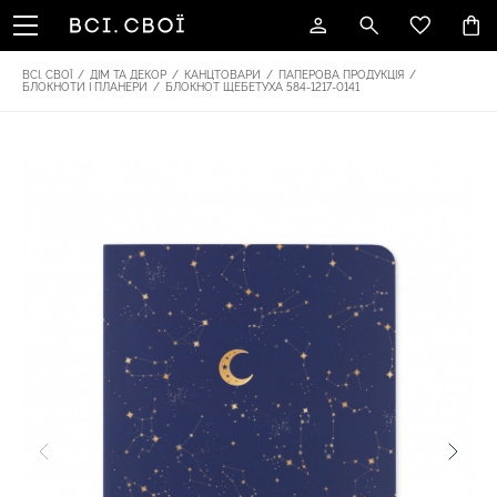
ВСІ. СВОЇ
/
ДІМ ТА ДЕКОР
/
КАНЦТОВАРИ
/
ПАПЕРОВА ПРОДУКЦІЯ
/
БЛОКНОТИ І ПЛАНЕРИ
/
БЛОКНОТ ЩЕБЕТУХА 584-1217-0141