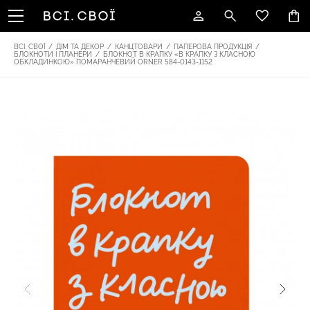
ВСІ. СВОЇ
/
ДІМ ТА ДЕКОР
/
КАНЦТОВАРИ
/
ПАПЕРОВА ПРОДУКЦІЯ
/
БЛОКНОТИ І ПЛАНЕРИ
/
БЛОКНОТ В КРАПКУ «В КРАПКУ З КЛАСНОЮ
ОБКЛАДИНКОЮ» ПОМАРАНЧЕВИЙ ORNER 584-0143-1152