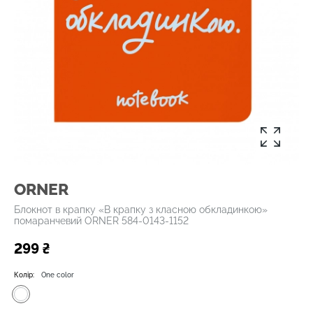
ORNER
Блокнот в крапку «В крапку з класною обкладинкою»
помаранчевий ORNER 584-0143-1152
299 ₴
Колір:
One color