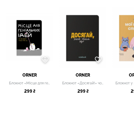
ORNER
ORNER
O
Блокнот «Місце для геніальних ідей»
Блокнот «Досягай!» чорний
299 ₴
299 ₴
2