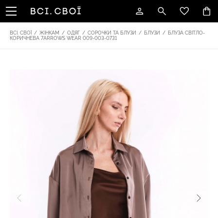
ВСІ. СВОЇ
/
ЖІНКАМ
/
ОДЯГ
/
СОРОЧКИ ТА БЛУЗИ
/
БЛУЗИ
/
БЛУЗА СВІТЛО-
КОРИЧНЕВА 7ARROWS WEAR 009-003-0731