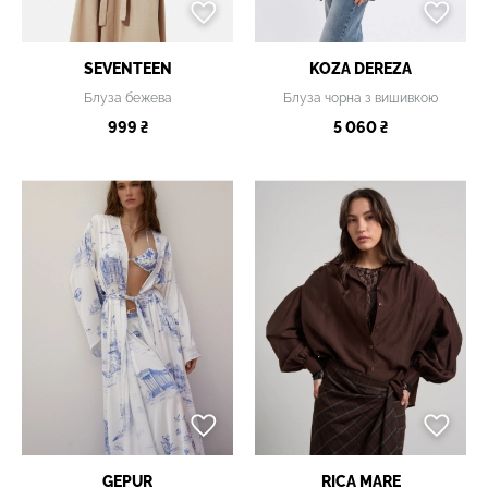
SEVENTEEN
KOZA DEREZA
Блуза бежева
Блуза чорна з вишивкою
999 ₴
5 060 ₴
GEPUR
RICA MARE