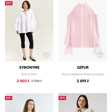
20%
SYNONYMS
GEPUR
Блуза біла
Блуза прямого вільного крою
2 960 ₴
2 499 ₴
3 700 ₴
10%
30%