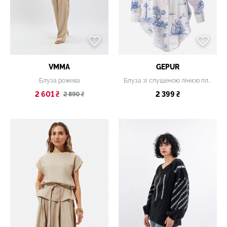
VMMA
GEPUR
Блуза рожева
Блуза зі спущеною лінією плеча
2 601 ₴
2 399 ₴
2 890 ₴