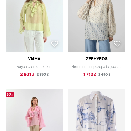
VMMA
ZEPHYROS
Блуза світло-зелена
Ніжна напівпрозора блуза з флоральним принтом
2 601 ₴
1 743 ₴
2 890 ₴
2 490 ₴
10%