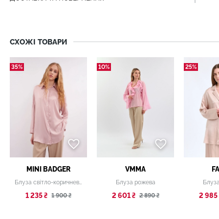
СХОЖІ ТОВАРИ
35%
10%
25%
MINI BADGER
VMMA
F
Блуза світло-коричнева
Блуза рожева
Блуз
1 235 ₴
2 601 ₴
2 985 
1 900 ₴
2 890 ₴