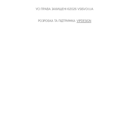
УСІ ПРАВА ЗАХИЩЕНІ ©2026 VSISVOI.UA
РОЗРОБКА ТА ПІДТРИМКА:
VIPDESIGN