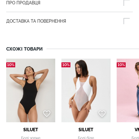
ПРО ПРОДАВЦЯ
ДОСТАВКА ТА ПОВЕРНЕННЯ
СХОЖІ ТОВАРИ
10%
10%
10%
SILUET
SILUET
V
Боді чорне
Боді біле
Бод