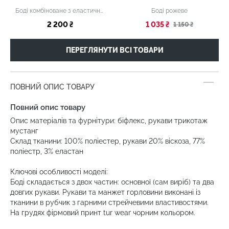
Боді комбіноване з еластичною сіткою червоне
Боді рожеве
2 200 ₴
1 035 ₴
1 150 ₴
ПЕРЕГЛЯНУТИ ВСІ ТОВАРИ
ПОВНИЙ ОПИС ТОВАРУ
Повний опис товару
Опис матеріалів та фурнітури: біфлекс, рукави трикотаж
мустанг
Склад тканини: 100% поліестер, рукави 20% віскоза, 77%
поліестр, 3% еластан
Ключові особливості моделі:
Боді складається з двох частин: основної (сам виріб) та два
довгих рукави. Рукави та манжет горловини виконані із
тканини в рубчик з гарними стрейчевими властивостями.
На грудях фірмовий принт tur wear чорним кольором.