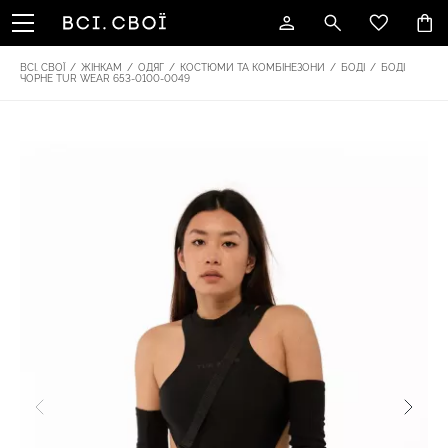
ВСІ. СВОЇ
/
ЖІНКАМ
/
ОДЯГ
/
КОСТЮМИ ТА КОМБІНЕЗОНИ
/
БОДІ
/
БОДІ
ЧОРНЕ TUR WEAR 653-0100-0049