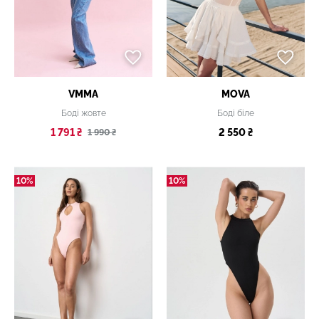
VMMA
MOVA
Боді жовте
Боді біле
1 791 ₴
2 550 ₴
1 990 ₴
10%
10%