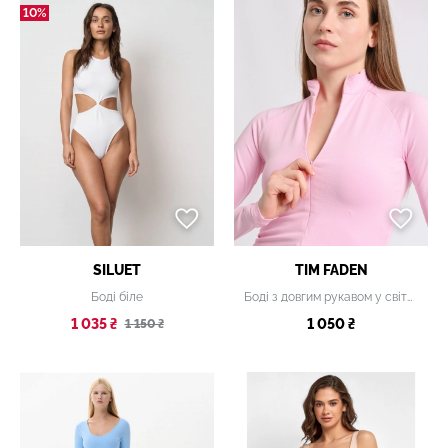
10%
SILUET
TIM FADEN
Боді біле
Боді з довгим рукавом у світло-рожевому кольорі з коміром-стійкою
1 035 ₴
1 050 ₴
1 150 ₴