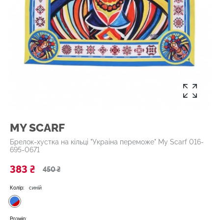
MY SCARF
Брелок-хустка на кільці "Украіна переможе" My Scarf 016-
695-0671
383 ₴
450 ₴
Колір:
синій
Розмір: