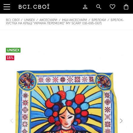
ВСІ. СВОЇ
/
UNISEX
/
АКСЕСУАРИ
/
ІНШІ АКСЕСУАРИ
/
БРЕЛОКИ
/
БРЕЛОК-
ХУСТКА НА КІЛЬЦІ "УКРАІНА ПЕРЕМОЖЕ" MY SCARF 016-695-0671
UNISEX
15%