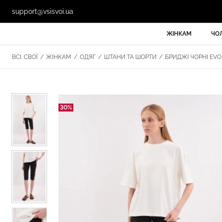
support@vsisvoi.ua
ЖІНКАМ
ЧО
ВСІ. СВОЇ
/
ЖІНКАМ
/
ОДЯГ
/
ШТАНИ ТА ШОРТИ
/
БРИДЖІ ЧОРНІ EVOL
30%