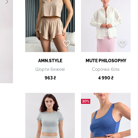
AMN.STYLE
MUTE PHILOSOPHY
Шорти бежеві
Сорочка біла
963 ₴
4 990 ₴
30%