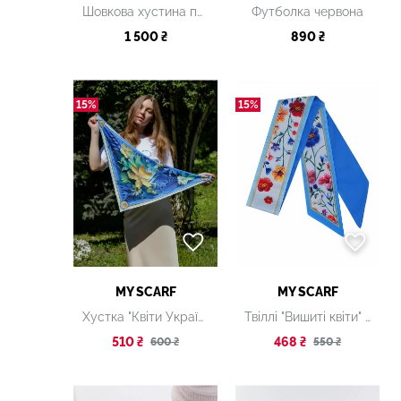
Шовкова хустина паше "Культурна спадщита. Вибійка" Coral, 30х30 см
Футболка червона
1 500 ₴
890 ₴
15%
15%
MY SCARF
MY SCARF
Хустка "Квіти України"
Твіллі "Вишиті квіти" з авторським дизайном
510 ₴
468 ₴
600 ₴
550 ₴