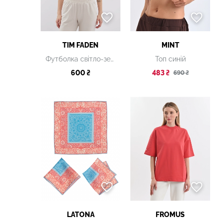
TIM FADEN
MINT
Футболка світло-зелена вкорочена
Топ синій
600 ₴
483 ₴
690 ₴
LATONA
FROMUS