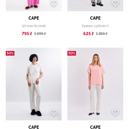
CAPE
CAPE
Штани бузкові
Брюки сріблясті
795 ₴
625 ₴
1 590 ₴
1 250 ₴
50%
50%
CAPE
CAPE