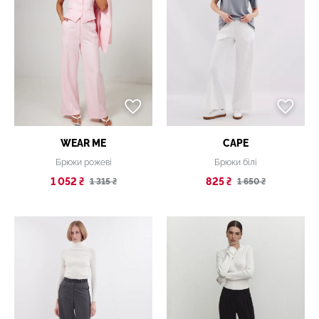
WEAR ME
CAPE
Брюки рожеві
Брюки білі
1 052 ₴
825 ₴
1 315 ₴
1 650 ₴