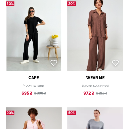
50%
20%
CAPE
WEAR ME
Чорні штани
Брюки коричневі
695 ₴
972 ₴
1 390 ₴
1 215 ₴
20%
50%