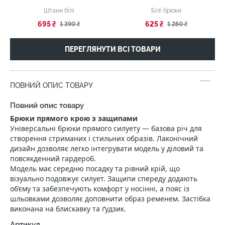
Штани білі
Білі брюки
695 ₴
625 ₴
1 390 ₴
1 250 ₴
ПЕРЕГЛЯНУТИ ВСІ ТОВАРИ
ПОВНИЙ ОПИС ТОВАРУ
Повний опис товару
Брюки прямого крою з защипами
Універсальні брюки прямого силуету — базова річ для
створення стриманих і стильних образів. Лаконічний
дизайн дозволяє легко інтегрувати модель у діловий та
повсякденний гардероб.
Модель має середню посадку та рівний крій, що
візуально подовжує силует. Защипи спереду додають
об’єму та забезпечують комфорт у носінні, а пояс із
шльовками дозволяє доповнити образ ременем. Застібка
виконана на блискавку та ґудзик.
Артикул