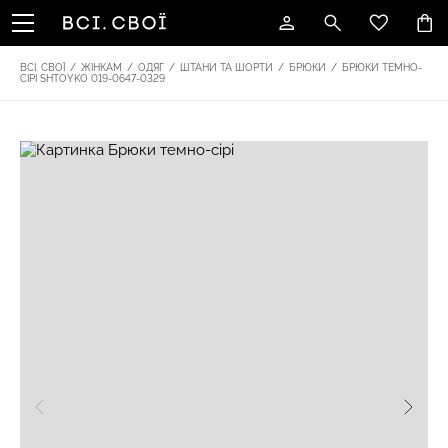
ВСІ. СВОЇ
/
ЖІНКАМ
/
ОДЯГ
/
ШТАНИ ТА ШОРТИ
/
БРЮКИ
/
БРЮКИ ТЕМНО-
СІРІ SHTOYKO 019-0647-0329